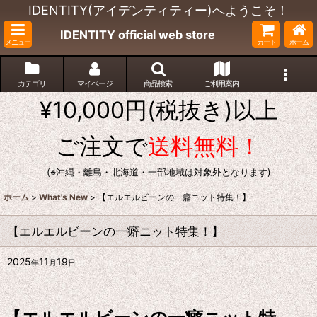
IDENTITY(アイデンティティー)へようこそ！
IDENTITY official web store
メニュー
カート
ホーム
カテゴリ
マイページ
商品検索
ご利用案内
¥10,000円(税抜き)以上
ご注文で
送料無料！
(※沖縄・離島・北海道・一部地域は対象外となります)
ホーム
>
What's New
>
【エルエルビーンの一癖ニット特集！】
【エルエルビーンの一癖ニット特集！】
2025
11
19
年
月
日