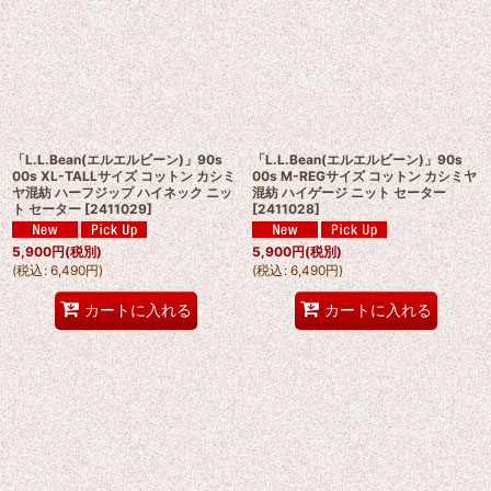
「L.L.Bean(エルエルビーン)」90s
「L.L.Bean(エルエルビーン)」90s
00s XL-TALLサイズ コットン カシミ
00s M-REGサイズ コットン カシミヤ
ヤ混紡 ハーフジップ ハイネック ニッ
混紡 ハイゲージ ニット セーター
ト セーター
[
2411029
]
[
2411028
]
5,900
円
(税別)
5,900
円
(税別)
(
税込
:
6,490
円
)
(
税込
:
6,490
円
)
カートに入れる
カートに入れる