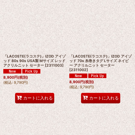
「LACOSTE(ラコステ)」IZOD アイゾ
「LACOSTE(ラコステ)」IZOD アイゾ
ッド 80s 90s USA製 Mサイズ レッド
ッド 70s 糸巻きタグ Lサイズ ネイビ
アクリルニット セーター
[
2311003
]
ー アクリルニット セーター
[
2311002
]
8,900
円
(税別)
8,900
円
(税別)
(
税込
:
9,790
円
)
(
税込
:
9,790
円
)
カートに入れる
カートに入れる