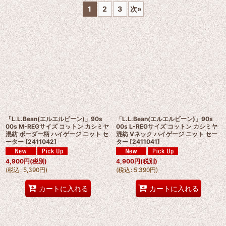
1
2
3
次
»
並び順
:
絞り込む
「L.L.Bean(エルエルビーン)」90s
「L.L.Bean(エルエルビーン)」90s
00s M-REGサイズ コットン カシミヤ
00s L-REGサイズ コットン カシミヤ
混紡 ボーダー柄 ハイゲージ ニット セ
混紡 Vネック ハイゲージ ニット セー
ーター
[
2411042
]
ター
[
2411041
]
4,900
円
(税別)
4,900
円
(税別)
(
税込
:
5,390
円
)
(
税込
:
5,390
円
)
カートに入れる
カートに入れる