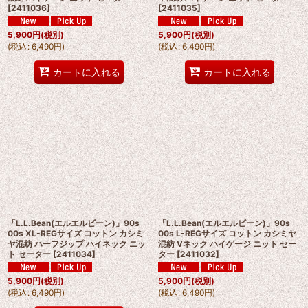
[
2411036
]
[
2411035
]
5,900
円
(税別)
5,900
円
(税別)
(
税込
:
6,490
円
)
(
税込
:
6,490
円
)
カートに入れる
カートに入れる
「L.L.Bean(エルエルビーン)」90s
「L.L.Bean(エルエルビーン)」90s
00s XL-REGサイズ コットン カシミ
00s L-REGサイズ コットン カシミヤ
ヤ混紡 ハーフジップ ハイネック ニッ
混紡 Vネック ハイゲージ ニット セー
ト セーター
[
2411034
]
ター
[
2411032
]
5,900
円
(税別)
5,900
円
(税別)
(
税込
:
6,490
円
)
(
税込
:
6,490
円
)