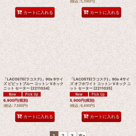
(
税込
:
5,390
円
)
カートに入れる
カートに入れる
「LACOSTE(ラコステ)」90s 9サイ
「LACOSTE(ラコステ)」90s 4サイ
ズ ビビットブルー コットン Vネック
ズ オフホワイト コットン Vネック ニ
ニット セーター
[
2211034
]
ット セーター
[
2211035
]
6,900
円
(税別)
5,900
円
(税別)
(
税込
:
7,590
円
)
(
税込
:
6,490
円
)
カートに入れる
カートに入れる
1
2
3
次
»