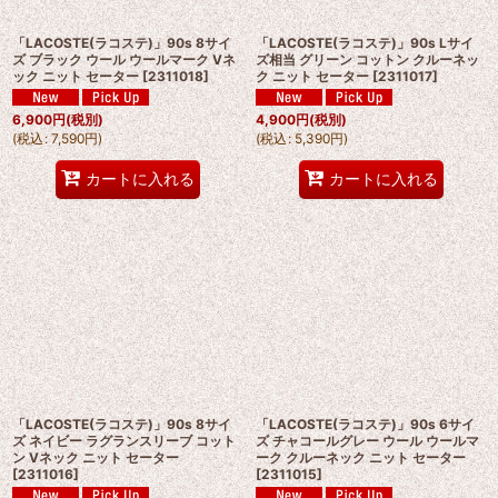
「LACOSTE(ラコステ)」90s 8サイ
「LACOSTE(ラコステ)」90s Lサイ
ズ ブラック ウール ウールマーク Vネ
ズ相当 グリーン コットン クルーネッ
ック ニット セーター
[
2311018
]
ク ニット セーター
[
2311017
]
6,900
円
(税別)
4,900
円
(税別)
(
税込
:
7,590
円
)
(
税込
:
5,390
円
)
カートに入れる
カートに入れる
「LACOSTE(ラコステ)」90s 8サイ
「LACOSTE(ラコステ)」90s 6サイ
ズ ネイビー ラグランスリーブ コット
ズ チャコールグレー ウール ウールマ
ン Vネック ニット セーター
ーク クルーネック ニット セーター
[
2311016
]
[
2311015
]