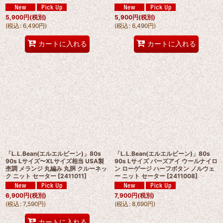
5,900
円
(税別)
5,900
円
(税別)
(
税込
:
6,490
円
)
(
税込
:
6,490
円
)
カートに入れる
カートに入れる
「L.L.Bean(エルエルビーン)」80s
「L.L.Bean(エルエルビーン)」80s
90s Lサイズ〜XLサイズ相当 USA製
90s Lサイズ バーズアイ ウールナイロ
杢調 メランジ 丸編み 丸胴 クルーネッ
ン ローゲージ ハーフボタン ノルウェ
ク ニット セーター
[
2411011
]
ー ニット セーター
[
2411008
]
6,900
円
(税別)
7,900
円
(税別)
(
税込
:
7,590
円
)
(
税込
:
8,690
円
)
カートに入れる