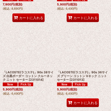
7,900
円
(税別)
5,900
円
(税別)
(
税込
:
8,690
円
)
(
税込
:
6,490
円
)
カートに入れる
カートに入れる
「LACOSTE(ラコステ)」90s 38サイ
「LACOSTE(ラコステ)」90s 36サイ
ズ 白黒ボーダー コットン クルーネッ
ズ グリーン コットン Vネック ニット
ク ニット セーター
[
2311014
]
セーター
[
2311013
]
5,900
円
(税別)
5,900
円
(税別)
(
税込
:
6,490
円
)
(
税込
:
6,490
円
)
カートに入れる