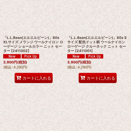
「L.L.Bean(エルエルビーン)」80s
「L.L.Bean(エルエルビーン)」80s S
XLサイズ メランジ ウールナイロン ロ
サイズ 配色ドット柄 ウールナイロン
ーゲージ ショールカラー ニット セー
ローゲージ クルーネック ニット セー
ター
[
2411002
]
ター
[
2411001
]
3,900
円
(税別)
3,900
円
(税別)
(
税込
:
4,290
円
)
(
税込
:
4,290
円
)
カートに入れる
カートに入れる