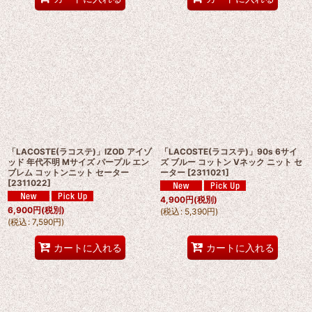
「LACOSTE(ラコステ)」IZOD アイゾ
「LACOSTE(ラコステ)」90s 6サイ
ッド 年代不明 Mサイズ パープル エン
ズ ブルー コットン Vネック ニット セ
ブレム コットンニット セーター
ーター
[
2311021
]
[
2311022
]
4,900
円
(税別)
6,900
円
(税別)
(
税込
:
5,390
円
)
(
税込
:
7,590
円
)
カートに入れる
カートに入れる