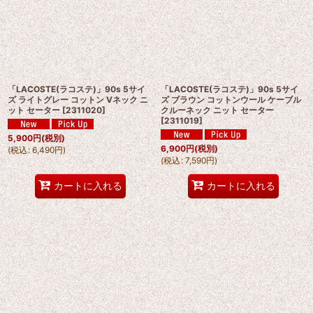
「LACOSTE(ラコステ)」90s 5サイ
「LACOSTE(ラコステ)」90s 5サイ
ズ ライトグレー コットン Vネック ニ
ズ ブラウン コットンウール ケーブル
ット セーター
[
2311020
]
クルーネック ニット セーター
[
2311019
]
5,900
円
(税別)
6,900
円
(税別)
(
税込
:
6,490
円
)
(
税込
:
7,590
円
)
カートに入れる
カートに入れる