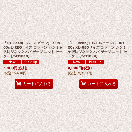
「L.L.Bean(エルエルビーン)」90s
「L.L.Bean(エルエルビーン)」90s
00s L-REGサイズ コットン カシミヤ
00s XL-REGサイズ コットン カシミ
混紡 Vネック ハイゲージ ニット セー
ヤ混紡 Vネック ハイゲージ ニット セ
ター
[
2411040
]
ーター
[
2411039
]
5,900
円
(税別)
4,900
円
(税別)
(
税込
:
6,490
円
)
(
税込
:
5,390
円
)
カートに入れる
カートに入れる