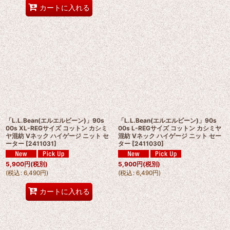
カートに入れる
「L.L.Bean(エルエルビーン)」90s
「L.L.Bean(エルエルビーン)」90s
00s XL-REGサイズ コットン カシミ
00s L-REGサイズ コットン カシミヤ
ヤ混紡 Vネック ハイゲージ ニット セ
混紡 Vネック ハイゲージ ニット セー
ーター
[
2411031
]
ター
[
2411030
]
5,900
円
(税別)
5,900
円
(税別)
(
税込
:
6,490
円
)
(
税込
:
6,490
円
)
カートに入れる