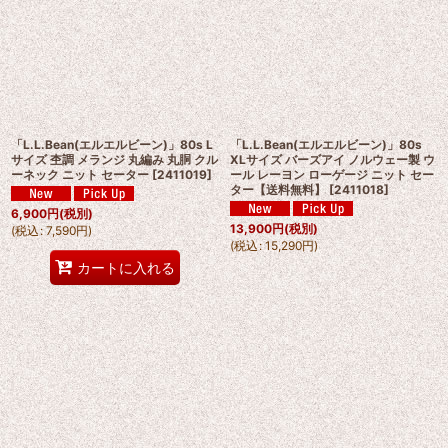
「L.L.Bean(エルエルビーン)」80s L
「L.L.Bean(エルエルビーン)」80s
サイズ 杢調 メランジ 丸編み 丸胴 クル
XLサイズ バーズアイ ノルウェー製 ウ
ーネック ニット セーター
[
2411019
]
ール レーヨン ローゲージ ニット セー
ター【送料無料】
[
2411018
]
6,900
円
(税別)
13,900
円
(税別)
(
税込
:
7,590
円
)
(
税込
:
15,290
円
)
カートに入れる