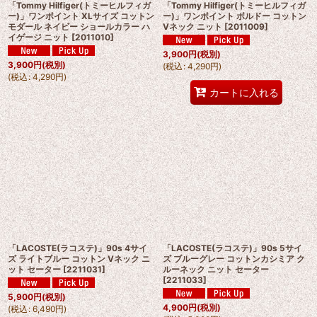
「Tommy Hilfiger(トミーヒルフィガ
「Tommy Hilfiger(トミーヒルフィガ
ー)」ワンポイント XLサイズ コットン
ー)」ワンポイント ボルドー コットン
モダール ネイビー ショールカラー ハ
Vネック ニット
[
2011009
]
イゲージ ニット
[
2011010
]
3,900
円
(税別)
3,900
円
(税別)
(
税込
:
4,290
円
)
(
税込
:
4,290
円
)
カートに入れる
「LACOSTE(ラコステ)」90s 4サイ
「LACOSTE(ラコステ)」90s 5サイ
ズ ライトブルー コットン Vネック ニ
ズ ブルーグレー コットンカシミア ク
ット セーター
[
2211031
]
ルーネック ニット セーター
[
2211033
]
5,900
円
(税別)
4,900
円
(税別)
(
税込
:
6,490
円
)