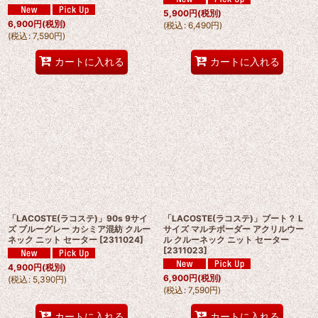
5,900
円
(税別)
6,900
円
(税別)
(
税込
:
6,490
円
)
(
税込
:
7,590
円
)
カートに入れる
カートに入れる
「LACOSTE(ラコステ)」90s 9サイ
「LACOSTE(ラコステ)」ブート？ L
ズ ブルーグレー カシミア混紡 クルー
サイズ マルチボーダー アクリルウー
ネック ニット セーター
[
2311024
]
ル クルーネック ニット セーター
[
2311023
]
4,900
円
(税別)
6,900
円
(税別)
(
税込
:
5,390
円
)
(
税込
:
7,590
円
)
カートに入れる
カートに入れる