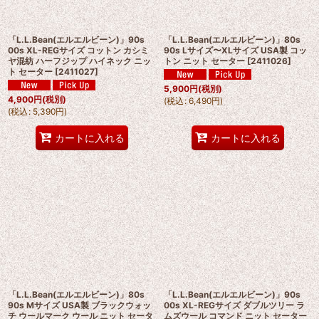
「L.L.Bean(エルエルビーン)」90s
「L.L.Bean(エルエルビーン)」80s
00s XL-REGサイズ コットン カシミ
90s Lサイズ〜XLサイズ USA製 コッ
ヤ混紡 ハーフジップ ハイネック ニッ
トン ニット セーター
[
2411026
]
ト セーター
[
2411027
]
5,900
円
(税別)
4,900
円
(税別)
(
税込
:
6,490
円
)
(
税込
:
5,390
円
)
カートに入れる
カートに入れる
「L.L.Bean(エルエルビーン)」80s
「L.L.Bean(エルエルビーン)」90s
90s Mサイズ USA製 ブラックウォッ
00s XL-REGサイズ ダブルツリー ラ
チ ウールマーク ウール ニット セータ
ムズウール コマンド ニット セーター