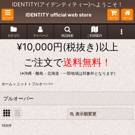
IDENTITY(アイデンティティー)へようこそ！
IDENTITY official web store
メニュー
カート
ホーム
カテゴリ
マイページ
商品検索
ご利用案内
¥10,000円(税抜き)以上
ご注文で
送料無料！
(※沖縄・離島・北海道・一部地域は対象外となります)
ホーム
>
ニット
>
プルオーバー
プルオーバー
表示順変更
閉じる
169
件
表示数
: