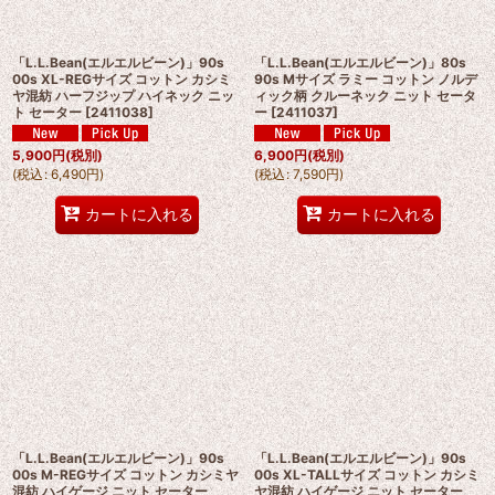
「L.L.Bean(エルエルビーン)」90s
「L.L.Bean(エルエルビーン)」80s
00s XL-REGサイズ コットン カシミ
90s Mサイズ ラミー コットン ノルデ
ヤ混紡 ハーフジップ ハイネック ニッ
ィック柄 クルーネック ニット セータ
ト セーター
[
2411038
]
ー
[
2411037
]
5,900
円
(税別)
6,900
円
(税別)
(
税込
:
6,490
円
)
(
税込
:
7,590
円
)
カートに入れる
カートに入れる
「L.L.Bean(エルエルビーン)」90s
「L.L.Bean(エルエルビーン)」90s
00s M-REGサイズ コットン カシミヤ
00s XL-TALLサイズ コットン カシミ
混紡 ハイゲージ ニット セーター
ヤ混紡 ハイゲージ ニット セーター