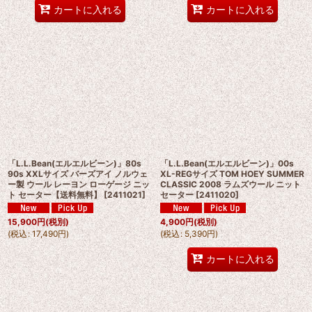
カートに入れる
カートに入れる
「L.L.Bean(エルエルビーン)」80s
「L.L.Bean(エルエルビーン)」00s
90s XXLサイズ バーズアイ ノルウェ
XL-REGサイズ TOM HOEY SUMMER
ー製 ウール レーヨン ローゲージ ニッ
CLASSIC 2008 ラムズウール ニット
ト セーター【送料無料】
[
2411021
]
セーター
[
2411020
]
15,900
円
(税別)
4,900
円
(税別)
(
税込
:
17,490
円
)
(
税込
:
5,390
円
)
カートに入れる