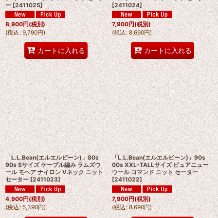
ー
[
2411025
]
[
2411024
]
8,900
円
(税別)
7,900
円
(税別)
(
税込
:
9,790
円
)
(
税込
:
8,690
円
)
カートに入れる
カートに入れる
「L.L.Bean(エルエルビーン)」80s
「L.L.Bean(エルエルビーン)」90s
90s Sサイズ ケーブル編み ラムズウ
00s XXL-TALLサイズ ピュアニュー
ール モヘア ナイロン Vネック ニット
ウール コマンド ニット セーター
セーター
[
2411023
]
[
2411022
]
4,900
円
(税別)
7,900
円
(税別)
(
税込
:
5,390
円
)
(
税込
:
8,690
円
)