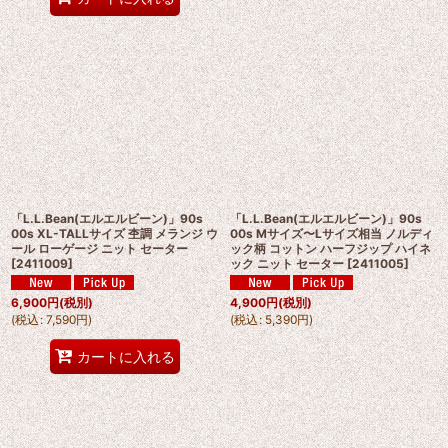
「L.L.Bean(エルエルビーン)」90s
「L.L.Bean(エルエルビーン)」90s
00s XL-TALLサイズ 杢調 メランジ ウ
00s Mサイズ〜Lサイズ相当 ノルディ
ール ローゲージ ニット セーター
ック柄 コットン ハーフジップ ハイネ
[
2411009
]
ック ニット セーター
[
2411005
]
6,900
円
(税別)
4,900
円
(税別)
(
税込
:
7,590
円
)
(
税込
:
5,390
円
)
カートに入れる