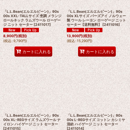
「L.L.Bean(エルエルビーン)」90s
「L.L.Bean(エルエルビーン)」90s
00s XXL-TALLサイズ 杢調 メランジ
00s XLサイズ バーズアイ ノルウェー
ロールネック ラムズウール ローゲー
製 ウール レーヨン ローゲージ ニット
ジ ニット セーター
[
2411017
]
セーター【送料無料】
[
2411016
]
8,900
円
(税別)
13,900
円
(税別)
(
税込
:
9,790
円
)
(
税込
:
15,290
円
)
カートに入れる
カートに入れる
「L.L.Bean(エルエルビーン)」90s
「L.L.Bean(エルエルビーン)」90s
00s XL-REGサイズ ラムズウール ナ
00s L-REGサイズ コットン カシミヤ
イロン ハイゲージ ニット セーター
混紡 ハイゲージ ニット セーター
[
2411015
]
[
2411014
]