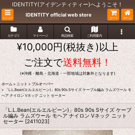
IDENTITY(アイデンティティー)へようこそ！
IDENTITY official web store
メニュー
カート
ホーム
カテゴリ
マイページ
商品検索
ご利用案内
¥10,000円(税抜き)以上
ご注文で
送料無料！
(※沖縄・離島・北海道・一部地域は対象外となります)
ホーム
>
ニット
>
プルオーバー
>
「L.L.Bean(エルエルビーン)」80s 90s Sサイズ ケーブル編み ラムズウール モ
ヘア ナイロン Vネック ニット セーター
「L.L.Bean(エルエルビーン)」80s 90s Sサイズ ケーブ
ル編み ラムズウール モヘア ナイロン Vネック ニット
セーター
[
2411023
]