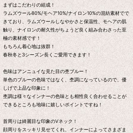
まずはこだわりの組成！
ラムズウール80%/モヘア10%/ナイロン10%の混紡素材でで
きており、ラムズウールしなやかさと保温性、モヘアの肌
触り、ナイロンの耐久性がちょうど良く組み合わさった至
極の素材感です！
もちろん着心地は抜群！
春秋冬と3シーズン長くご愛用できます！
色味はアンニュイな見た目の杢ブルー！
単色のブルーの色味ではなく、杢調になっているので、優
しげで上品な印象に！
杢調は様々なインナーの色味とも相性良く合わせることが
できるところも地味に嬉しいポイントですね！
首周りは綺麗目な印象のVネック！
顔周りをスッキリ見せてくれ、インナーによってさまざま