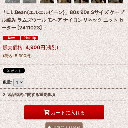
「L.L.Bean(エルエルビーン)」80s 90s Sサイズ ケーブ
ル編み ラムズウール モヘア ナイロン Vネック ニット セ
ーター
[
2411023
]
販売価格
:
4,900
円
(税別)
(
税込
:
5,390
円
)
数量
:
返品特約に関する重要事項
カートに入れる
お気に入り登録