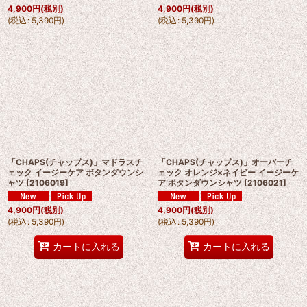
4,900
円
(税別)
4,900
円
(税別)
(
税込
:
5,390
円
)
(
税込
:
5,390
円
)
「CHAPS(チャップス)」マドラスチ
「CHAPS(チャップス)」オーバーチ
ェック イージーケア ボタンダウンシ
ェック オレンジ×ネイビー イージーケ
ャツ
[
2106019
]
ア ボタンダウンシャツ
[
2106021
]
4,900
円
(税別)
4,900
円
(税別)
(
税込
:
5,390
円
)
(
税込
:
5,390
円
)
カートに入れる
カートに入れる