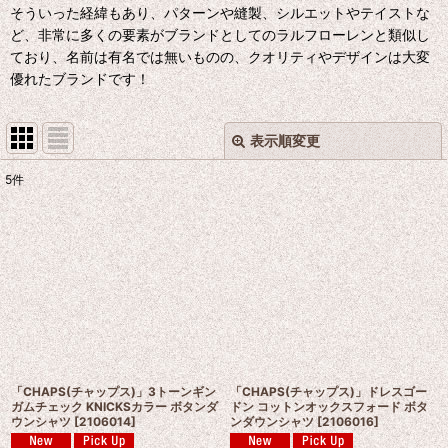
そういった経緯もあり、パターンや縫製、シルエットやテイストな
ど、非常に多くの要素がブランドとしてのラルフローレンと類似し
ており、名前は有名では無いものの、クオリティやデザインは大変
優れたブランドです！
表示順変更
閉じる
5
件
表示数
:
並び順
:
絞り込む
「CHAPS(チャップス)」3トーンギン
「CHAPS(チャップス)」ドレスゴー
ガムチェック KNICKSカラー ボタンダ
ドン コットンオックスフォード ボタ
ウンシャツ
[
2106014
]
ンダウンシャツ
[
2106016
]