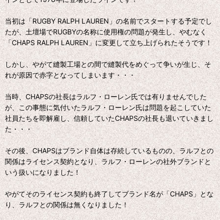
当初は「RUGBY RALPH LAUREN」の名前でスタートする予定でし
たが、土壇場でRUGBYの名称に使用権の問題が発生し、やむなく
「CHAPS RALPH LAUREN」に変更して立ち上げられたそうです！
しかし、やがて縫製工場との間で縫製代をめぐって争いが生じ、そ
れが原因で赤字となってしまいます・・・
当時、CHAPSの社長はラルフ・ローレン氏では有りませんでした
が、この事態に気付いたラルフ・ローレン氏は問題を起こしていた
社員たちを即解雇し、信頼していたCHAPSの社長も退いていきまし
た・・・
その後、CHAPSはブランド自体は存続しているものの、ラルフとの
関係はライセンス契約となり、ラルフ・ローレンの社外ブランドと
いう扱いになりました！
やがてそのライセンス契約も終了してブランド名が「CHAPS」とな
り、ラルフとの関係は無くなりました！