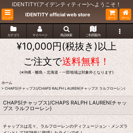
IDENTITY(アイデンティティー)へようこそ！
IDENTITY official web store
メニュー
カート
ホーム
カテゴリ
マイページ
商品検索
ご利用案内
¥10,000円(税抜き)以上
ご注文で
送料無料！
(※沖縄・離島・北海道・一部地域は対象外となります)
ホーム
>
CHAPS(チャップス)/CHAPS RALPH LAUREN(チャップス ラルフローレン)
CHAPS(チャップス)/CHAPS RALPH LAUREN(チャッ
プス ラルフローレン)
チャップスは元々、ラルフローレンのディフュージョン・メンズラ
インとして1978年に登場したラインです！