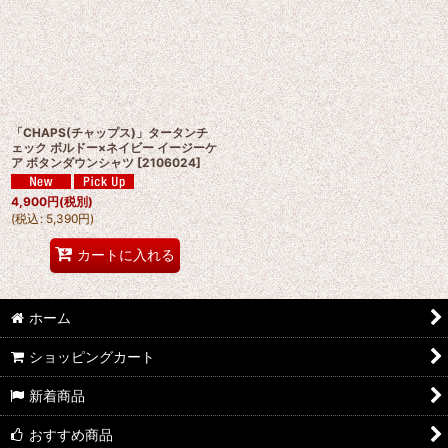
「CHAPS(チャップス)」タータンチ
ェック ボルドー×ネイビー イージーケ
ア ボタンダウンシャツ
[
2106024
]
4,900
円
(税別)
(
税込
:
5,390
円
)
カートに入れる
ホーム
ショッピングカート
新着商品
おすすめ商品