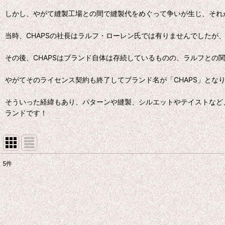
しかし、やがて縫製工場との間で縫製代をめぐって争いが生じ、それ
当時、CHAPSの社長はラルフ・ローレン氏では有りませんでしたが
その後、CHAPSはブランド自体は存続しているものの、ラルフとの
やがてそのライセンス契約も終了してブランド名が「CHAPS」とな
そういった経緯もあり、パターンや縫製、シルエットやテイストなど
ランドです！
5
件
表示数
:
並び順
: