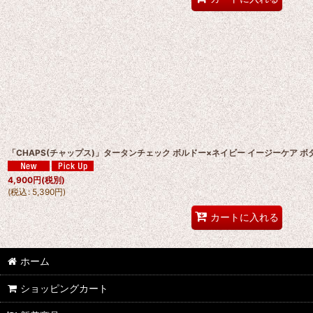
「CHAPS(チャップス)」タータンチェック ボルドー×ネイビー イージーケア 
4,900
円
(税別)
(
税込
:
5,390
円
)
カートに入れる
ホーム
ショッピングカート