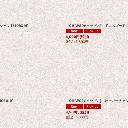
絞り込む
ンシャツ
[
2106014
]
「CHAPS(チャップス)」ドレスゴード
4,900
円
(税別)
(
税込
:
5,390
円
)
106019
]
「CHAPS(チャップス)」オーバーチェ
4,900
円
(税別)
(
税込
:
5,390
円
)