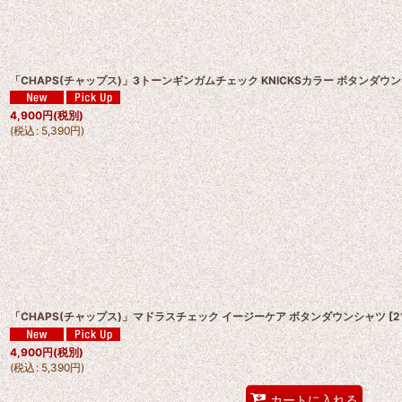
「CHAPS(チャップス)」3トーンギンガムチェック KNICKSカラー ボタンダウ
4,900
円
(税別)
(
税込
:
5,390
円
)
「CHAPS(チャップス)」マドラスチェック イージーケア ボタンダウンシャツ
[
2
4,900
円
(税別)
(
税込
:
5,390
円
)
カートに入れる