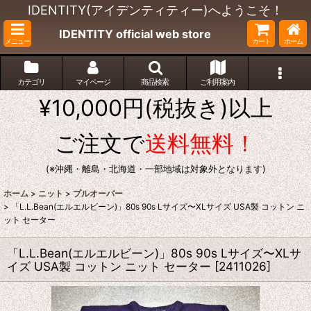
IDENTITY(アイデンティティー)へようこそ！
IDENTITY official web store
メニュー
カート
ホーム
カテゴリ
マイページ
商品検索
ご利用案内
¥10,000円(税抜き)以上
ご注文で
送料無料！
(※沖縄・離島・北海道・一部地域は対象外となります)
ホーム
>
ニット
>
プルオーバー
>
「L.L.Bean(エルエルビーン)」80s 90s Lサイズ〜XLサイズ USA製 コットン ニ
ット セーター
「L.L.Bean(エルエルビーン)」80s 90s Lサイズ〜XLサ
イズ USA製 コットン ニット セーター
[
2411026
]