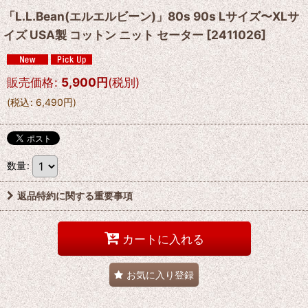
「L.L.Bean(エルエルビーン)」80s 90s Lサイズ〜XLサ
イズ USA製 コットン ニット セーター
[
2411026
]
販売価格
:
5,900
円
(税別)
(
税込
:
6,490
円
)
数量
:
返品特約に関する重要事項
カートに入れる
お気に入り登録