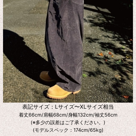
表記サイズ：Lサイズ〜XLサイズ相当
着丈66cm/肩幅68cm/身幅132cm/袖丈56cm
(※多少の誤差はご了承ください。)
(モデルスペック：174cm/65kg)