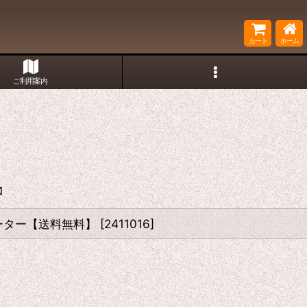
カート
ホーム
ご利用案内
料】
 セーター【送料無料】
[
2411016
]