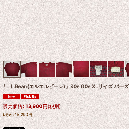
「L.L.Bean(エルエルビーン)」90s 00s XLサイズ
販売価格
:
13,900
円
(税別)
(
税込
:
15,290
円
)