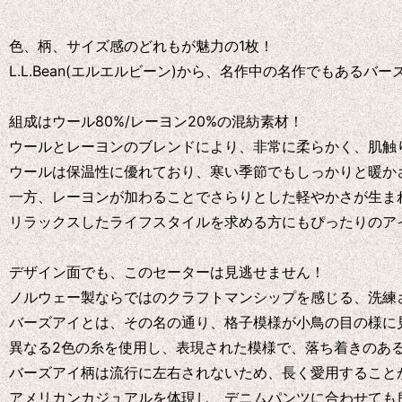
色、柄、サイズ感のどれもが魅力の1枚！
L.L.Bean(エルエルビーン)から、名作中の名作でもある
組成はウール80%/レーヨン20%の混紡素材！
ウールとレーヨンのブレンドにより、非常に柔らかく、肌触
ウールは保温性に優れており、寒い季節でもしっかりと暖か
一方、レーヨンが加わることでさらりとした軽やかさが生ま
リラックスしたライフスタイルを求める方にもぴったりのア
デザイン面でも、このセーターは見逃せません！
ノルウェー製ならではのクラフトマンシップを感じる、洗練
バーズアイとは、その名の通り、格子模様が小鳥の目の様に
異なる2色の糸を使用し、表現された模様で、落ち着きのあ
バーズアイ柄は流行に左右されないため、長く愛用すること
アメリカンカジュアルを体現し、デニムパンツに合わせても