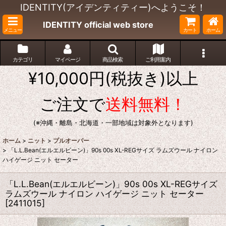
IDENTITY(アイデンティティー)へようこそ！
IDENTITY official web store
メニュー
カート
ホーム
カテゴリ
マイページ
商品検索
ご利用案内
¥10,000円(税抜き)以上
ご注文で
送料無料！
(※沖縄・離島・北海道・一部地域は対象外となります)
ホーム
>
ニット
>
プルオーバー
>
「L.L.Bean(エルエルビーン)」90s 00s XL-REGサイズ ラムズウール ナイロン
ハイゲージ ニット セーター
「L.L.Bean(エルエルビーン)」90s 00s XL-REGサイズ
ラムズウール ナイロン ハイゲージ ニット セーター
[
2411015
]