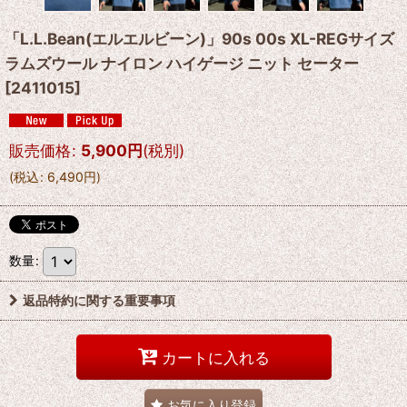
「L.L.Bean(エルエルビーン)」90s 00s XL-REGサイズ
ラムズウール ナイロン ハイゲージ ニット セーター
[
2411015
]
販売価格
:
5,900
円
(税別)
(
税込
:
6,490
円
)
数量
:
返品特約に関する重要事項
カートに入れる
お気に入り登録