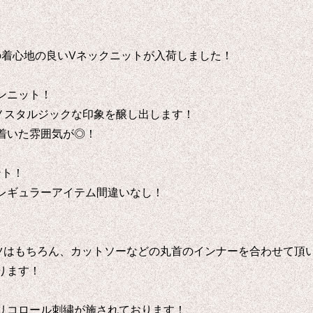
100%の着心地の良いVネックニットが入荷しました！
ンニット！
ノスタルジックな印象を醸し出します！
着いた雰囲気が◎！
ント！
レギュラーアイテム間違いなし！
ツはもちろん、カットソーなどの丸首のインナーを合わせて頂
ります！
リコロール刺繍が施されております！