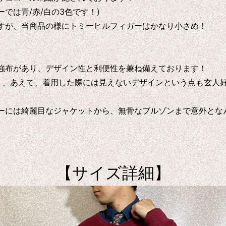
では青/赤/白の3色です！)
すが、当商品の様にトミーヒルフィガーはかなり小さめ！
強布があり、デザイン性と利便性を兼ね備えております！
り、あえて、着用した際には見えないデザインという点も玄人
ーには綺麗目なジャケットから、無骨なブルゾンまで意外とな
【サイズ詳細】