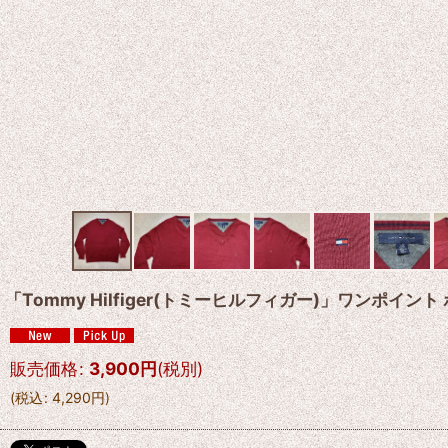
「Tommy Hilfiger(トミーヒルフィガー)」ワンポイン
販売価格
:
3,900
円
(税別)
(
税込
:
4,290
円
)