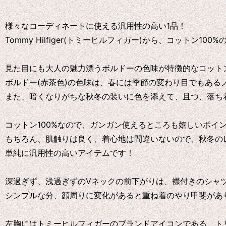
様々なコーディネートに使える汎用性の高い1品！
Tommy Hilfiger(トミーヒルフィガー)から、コットン
見た目にも大人の魅力漂うボルドーの色味が特徴的なコット
ボルドー(赤茶色)の色味は、春には季節の変わり目でもある
また、暗くなりがちな秋冬の装いに色を添えて、且つ、落ち
コットン100%なので、ガンガン使えるところも嬉しいポイ
もちろん、肌触りは良く、着心地は間違いないので、秋冬の
単純に汎用性の高いアイテムです！
深過ぎず、浅過ぎずのVネックの前下がりは、襟付きのシャ
シンプルな分、顔周りに変化があると重ね着のやり甲斐があ
左胸にはトミーヒルフィガーのブランドアイコンである、ト