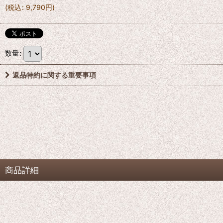
(
税込
:
9,790
円
)
数量
:
返品特約に関する重要事項
商品詳細