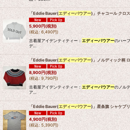
「Eddie Bauer(
エディーバウアー
)」チャコール クロス
5,900
円
(税別)
(
税込
:
6,490
円
)
古着屋アイデンティティー：
エディーバウアー
のハー
デ…
「Eddie Bauer(
エディーバウアー
)」ノルディック柄 ロ
8,900
円
(税別)
(
税込
:
9,790
円
)
古着屋アイデンティティー：
エディーバウアー
のノル
ア…
「Eddie Bauer(
エディーバウアー
)」星条旗 シャケプリ
4,900
円
(税別)
(
税込
:
5,390
円
)