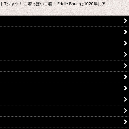
Tシャツ！ 古着っぽい古着！ Eddie Bauerは1920年にア…