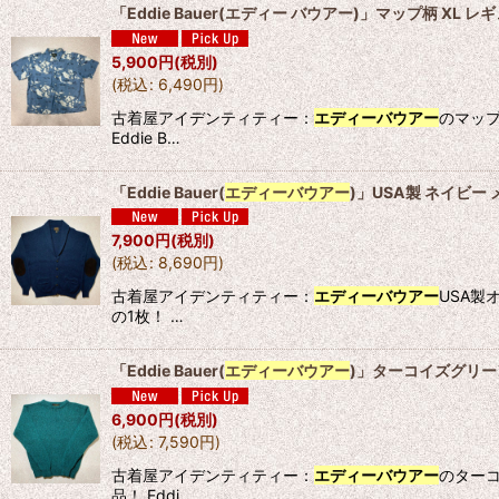
「Eddie Bauer(エディー バウアー)」マップ柄 XL
表示数
:
5,900
円
(税別)
(
税込
:
6,490
円
)
並び順
:
古着屋アイデンティティー：
エディーバウアー
のマッ
Eddie B…
「Eddie Bauer(
エディーバウアー
)」USA製 ネイビー
7,900
円
(税別)
(
税込
:
8,690
円
)
古着屋アイデンティティー：
エディーバウアー
USA製
の1枚！ …
「Eddie Bauer(
エディーバウアー
)」ターコイズグリー
6,900
円
(税別)
(
税込
:
7,590
円
)
古着屋アイデンティティー：
エディーバウアー
のター
品！ Eddi…