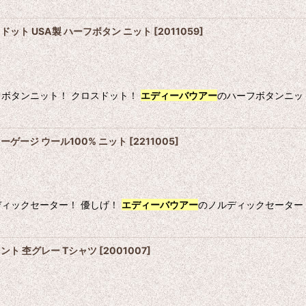
ドット USA製 ハーフボタン ニット
[
2011059
]
フボタンニット！ クロスドット！
エディーバウアー
のハーフボタンニット！
ーゲージ ウール100% ニット
[
2211005
]
ディックセーター！ 優しげ！
エディーバウアー
のノルディックセーター！ 
ント 杢グレー Tシャツ
[
2001007
]