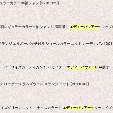
 レギュラーカラー 半袖シャツ
[
2205029
]
プ柄レギュラーカラー半袖シャツ！ 清涼感！
エディーバウアー
のマップ
絞り込む
 メランジ エルボーパッチ付き ショールカラー ニット カーディガン
[
201
オーバーサイズカーディガン！ XLサイズ！
エディーバウアー
USA製オ
ン ローゲージ ラムズウール メランジ ニット
[
2011042
]
コイズグリーンニット！ ナイスカラー！
エディーバウアー
のターコイズ