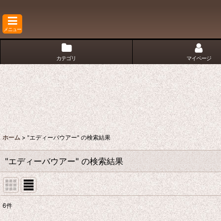
メニュー
カテゴリ
マイページ
ホーム
>
"エディーバウアー"
の
検索結果
"エディーバウアー"
の
検索結果
6
件
商品検索
: