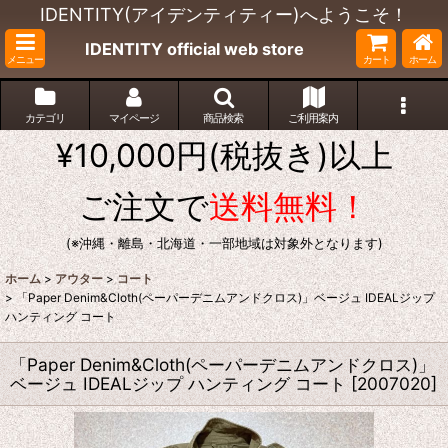
IDENTITY(アイデンティティー)へようこそ！
IDENTITY official web store
メニュー
カート
ホーム
カテゴリ
マイページ
商品検索
ご利用案内
¥10,000円(税抜き)以上
ご注文で
送料無料！
(※沖縄・離島・北海道・一部地域は対象外となります)
ホーム
>
アウター
>
コート
>
「Paper Denim&Cloth(ペーパーデニムアンドクロス)」ベージュ IDEALジップ
ハンティング コート
「Paper Denim&Cloth(ペーパーデニムアンドクロス)」
ベージュ IDEALジップ ハンティング コート
[
2007020
]