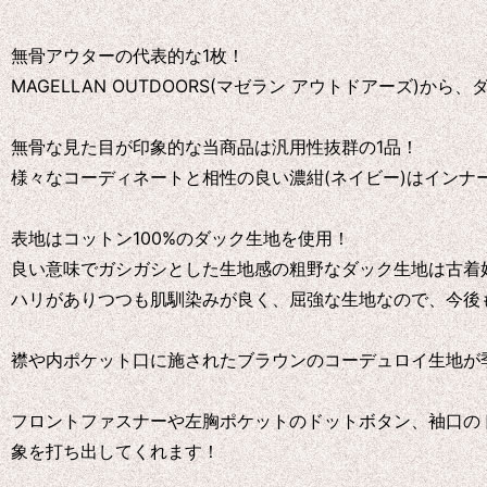
無骨アウターの代表的な1枚！
MAGELLAN OUTDOORS(マゼラン アウトドアーズ)
無骨な見た目が印象的な当商品は汎用性抜群の1品！
様々なコーディネートと相性の良い濃紺(ネイビー)はインナ
表地はコットン100%のダック生地を使用！
良い意味でガシガシとした生地感の粗野なダック生地は古着
ハリがありつつも肌馴染みが良く、屈強な生地なので、今後
襟や内ポケット口に施されたブラウンのコーデュロイ生地が
フロントファスナーや左胸ポケットのドットボタン、袖口の
象を打ち出してくれます！