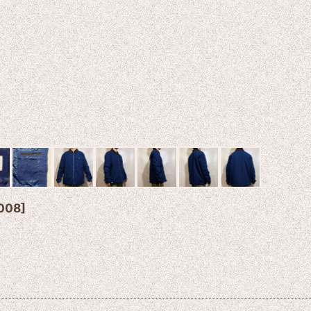
008
]