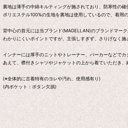
裏地は薄手の中綿キルティングが施されており、防寒性の確
ポリエステル100%の生地を裏地は使用しているので、着用
背中心の首元には当ブランド(MAGELLAN)のブランドマ
わかりにくいポイントですが、主張しすぎず、さりげなく施
インナーには厚手のニットやトレーナー、パーカーなどでカ
あえて、襟付きシャツやジャケットの上から着ていただき、
(※全体的に古着特有のヨレや汚れ、使用感有り)
(内ポケット：ボタン欠損)