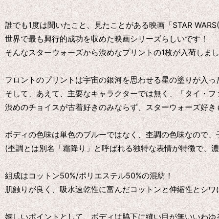
誰でも1度は聞いたこと、見たことがある映画「STAR WARS
世界で最も興行的成功を収めた映画シリーズらしいです！
そんなスターウォーズから渋めなプリントの1枚が入荷しま
フロントのプリントは宇宙の銀河を思わせる星の塗りが入った定
そして、あえて、主要なキャラクターでは無く、「タイ・フ
渋めのチョイスが古着好きのみならず、スターウォーズ好き
ボディの色味は単色のブルーではなく、杢調の色味なので、
(杢調とは別名「霜降り」と呼ばれる独特な表情が特徴で、
組成はコットン50%/ポリエステル50%の混紡！
肌触りが良く、吸水速乾性に富んだコットンと伸縮性とシワ
嬉しいポイントとして、ボディは脇下に縫い目が無いいわゆ