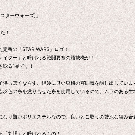
(スターウォーズ)」
した！
番の「STAR WARS」ロゴ！
ァイター」と呼ばれる戦闘要塞の艦載機が！
も唸る1品です！
子供っぽくならず、絶妙に良い塩梅の雰囲気を醸し出していま
濃淡2色の糸を撚り合せた糸を使用しているので、ムラのある生
になり難いポリエステルなので、良いとこ取りの贅沢な組み合
る「丸胴」と呼ばれるもの！