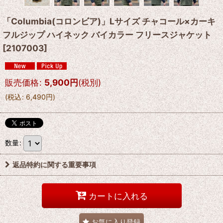
「Columbia(コロンビア)」Lサイズ チャコール×カーキ
フルジップ ハイネック バイカラー フリースジャケット
[
2107003
]
販売価格
:
5,900
円
(税別)
(
税込
:
6,490
円
)
数量
:
返品特約に関する重要事項
カートに入れる
お気に入り登録