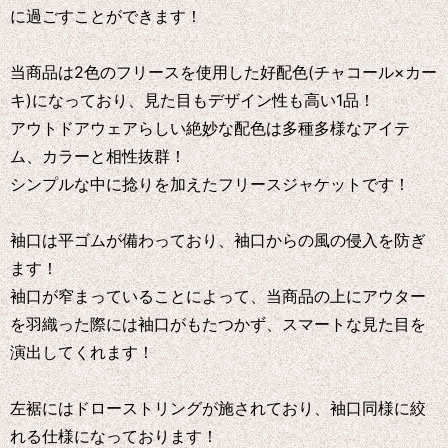
に過ごすことができます！
当商品は2色のフリースを使用した好配色(チャコール×カー
キ)になっており、見た目もデザイン性も高い1品！
アウトドアウェアらしい絶妙な配色は多種多様なアイテ
ム、カラーと相性抜群！
シンプルな中に捻りを加えたフリースジャケットです！
袖口は平ゴムが備わっており、袖口からの風の侵入を防ぎ
ます！
袖口が窄まっていることによって、当商品の上にアウター
を羽織った際には袖口がもたつかず、スマートな見た目を
演出してくれます！
左裾にはドローストリングが施されており、袖口同様に絞
れる仕様になっております！