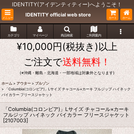
IDENTITY(アイデンティティー)へようこそ！
IDENTITY official web store
メニュー
カート
ホーム
カテゴリ
マイページ
商品検索
ご利用案内
¥10,000円(税抜き)以上
ご注文で
送料無料！
(※沖縄・離島・北海道・一部地域は対象外となります)
ホーム
>
アウター
>
ブルゾン
>
「Columbia(コロンビア)」Lサイズ チャコール×カーキ フルジップ ハイネック
バイカラー フリースジャケット
「Columbia(コロンビア)」Lサイズ チャコール×カーキ
フルジップ ハイネック バイカラー フリースジャケット
[
2107003
]