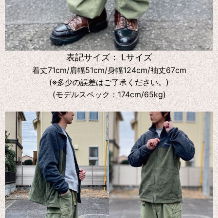
表記サイズ： Lサイズ
着丈71cm/肩幅51cm/身幅124cm/袖丈67cm
(※多少の誤差はご了承ください。)
(モデルスペック：174cm/65kg)