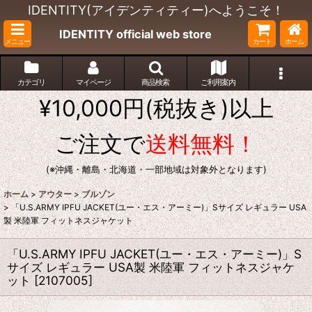
IDENTITY(アイデンティティー)へようこそ！
IDENTITY official web store
メニュー
カート
ホーム
カテゴリ
マイページ
商品検索
ご利用案内
¥10,000円(税抜き)以上
ご注文で
送料無料！
(※沖縄・離島・北海道・一部地域は対象外となります)
ホーム
>
アウター
>
ブルゾン
>
「U.S.ARMY IPFU JACKET(ユー・エス・アーミー)」Sサイズ レギュラー USA
製 米陸軍 フィットネスジャケット
「U.S.ARMY IPFU JACKET(ユー・エス・アーミー)」S
サイズ レギュラー USA製 米陸軍 フィットネスジャケ
ット
[
2107005
]