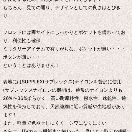
もちろん、見ての通り、デザインとしての良さはとびき
り！
フロントには両サイドにしっかりとポケットも備わってお
り、利便性も確保！
ミリタリーアイテムで有りがちな、ポケットが無い・・・
ボタンが無い・・・
ということはありません！
表地にはSUPPLEX(サプレックス)ナイロンを贅沢に使用！
(サプレックスナイロンの機能は、通常のナイロンよりも
26%〜36%柔らかく、高い耐摩耗性、撥水性、速乾性、通
気性を保持しており、天然繊維に近い質感や生地感があり
ます！
また、軽量で色褪せしにくく、シワになりにくい！
さらに、UVカット機能まで備わった、良いとこ取りな機能