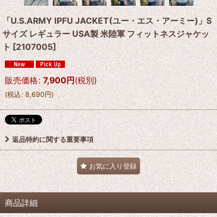
「U.S.ARMY IPFU JACKET(ユー・エス・アーミー)」S
サイズ レギュラー USA製 米陸軍 フィットネスジャケッ
ト
[
2107005
]
販売価格
:
7,900
円
(税別)
(
税込
:
8,690
円
)
返品特約に関する重要事項
お気に入り登録
商品詳細