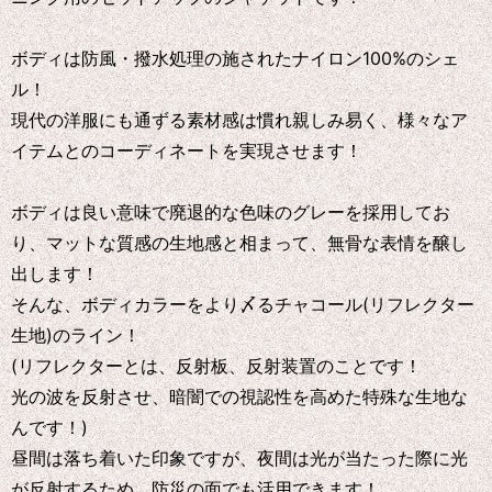
ボディは防風・撥水処理の施されたナイロン100%のシェ
ル！
現代の洋服にも通ずる素材感は慣れ親しみ易く、様々なア
イテムとのコーディネートを実現させます！
ボディは良い意味で廃退的な色味のグレーを採用してお
り、マットな質感の生地感と相まって、無骨な表情を醸し
出します！
そんな、ボディカラーをより〆るチャコール(リフレクター
生地)のライン！
(リフレクターとは、反射板、反射装置のことです！
光の波を反射させ、暗闇での視認性を高めた特殊な生地な
んです！)
昼間は落ち着いた印象ですが、夜間は光が当たった際に光
が反射するため、防災の面でも活用できます！