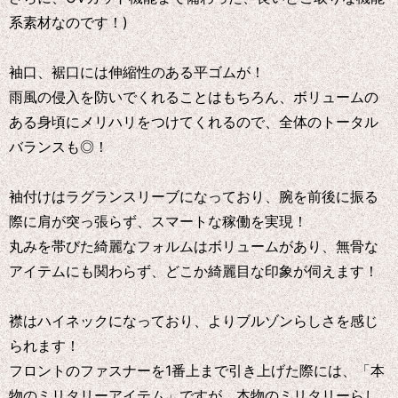
系素材なのです！)
袖口、裾口には伸縮性のある平ゴムが！
雨風の侵入を防いでくれることはもちろん、ボリュームの
ある身頃にメリハリをつけてくれるので、全体のトータル
バランスも◎！
袖付けはラグランスリーブになっており、腕を前後に振る
際に肩が突っ張らず、スマートな稼働を実現！
丸みを帯びた綺麗なフォルムはボリュームがあり、無骨な
アイテムにも関わらず、どこか綺麗目な印象が伺えます！
襟はハイネックになっており、よりブルゾンらしさを感じ
られます！
フロントのファスナーを1番上まで引き上げた際には、「本
物のミリタリーアイテム」ですが、本物のミリタリーらし