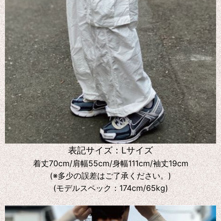
表記サイズ：Lサイズ
着丈70cm/肩幅55cm/身幅111cm/袖丈19cm
(※多少の誤差はご了承ください。)
(モデルスペック：174cm/65kg)