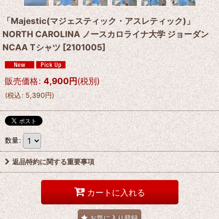
「Majestic(マジェスティック・アスレティック)」
NORTH CAROLINA ノースカロライナ大学 ジョーダン
NCAA Tシャツ
[
2101005
]
販売価格
:
4,900
円
(税別)
(
税込
:
5,390
円
)
数量
:
返品特約に関する重要事項
カートに入れる
お気に入り登録