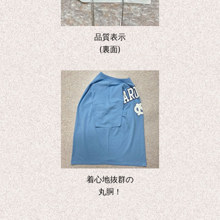
品質表示
(裏面)
着心地抜群の
丸胴！