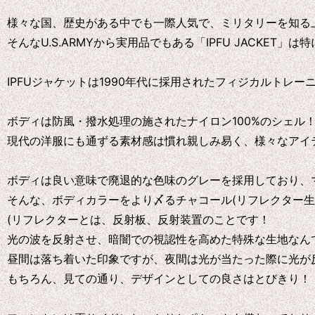
様々な国、歴史がある中でも一際人気で、ミリタリーを知る上で
そんなU.S.ARMYから実用品でもある「IPFU JACKET」
IPFUジャケットは1990年代に採用されたフィジカルトレ
ボディは防風・撥水処理の施されたナイロン100%のシェル
現代の洋服にも通ずる素材感は慣れ親しみ易く、様々なアイ
ボディは良い意味で廃退的な色味のグレーを採用しており、
そんな、ボディカラーをより〆るチャコール(リフレクター生
(リフレクターとは、反射板、反射装置のことです！
光の波を反射させ、暗闇での視認性を高めた特殊な生地なん
昼間は落ち着いた印象ですが、夜間は光が当たった際に光が
もちろん、見ての通り、デザインとしての良さはとびきり！