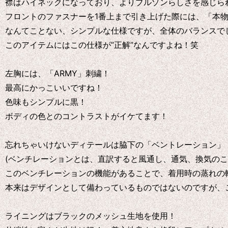
襟はハイネックになっており、よりブルゾンらしさを感じら
フロントのファスナーを1番上まで引き上げた際には、「本
なんてことない、シンプルな仕様ですが、全体のバランスで
このアイテムにはこの仕様が”正解”なんですよね！笑
左胸には、「ARMY」刺繍！
最高にかっこいいですね！
色味もシンプルに黒！
ボディの色とのコントラストがイケてます！
忘れちゃいけないディテールは脇下の「ベントレーション」
(ベンチレーションとは、直訳すると風通し、通気、換気の
このベンチレーションの機能があることで、着用時の蒸れの
本来はデザインとして備わっているものではないのですが、
ライニングはブラックのメッシュ生地を使用！