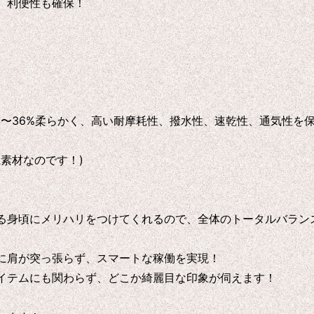
、利便性も確保！
%〜36%柔らかく、高い耐摩耗性、撥水性、速乾性、通気性を
素材なのです！)
る身頃にメリハリをつけてくれるので、全体のトータルバラン
に肩が突っ張らず、スマートな稼働を実現！
イテムにも関わらず、どこか綺麗目な印象が伺えます！