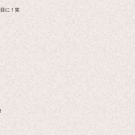
た目に！笑
！