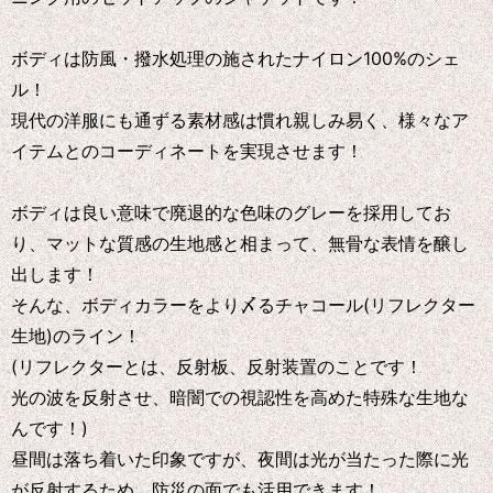
ボディは防風・撥水処理の施されたナイロン100%のシェ
ル！
現代の洋服にも通ずる素材感は慣れ親しみ易く、様々なア
イテムとのコーディネートを実現させます！
ボディは良い意味で廃退的な色味のグレーを採用してお
り、マットな質感の生地感と相まって、無骨な表情を醸し
出します！
そんな、ボディカラーをより〆るチャコール(リフレクター
生地)のライン！
(リフレクターとは、反射板、反射装置のことです！
光の波を反射させ、暗闇での視認性を高めた特殊な生地な
んです！)
昼間は落ち着いた印象ですが、夜間は光が当たった際に光
が反射するため、防災の面でも活用できます！