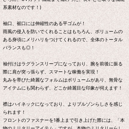
系素材なのです！)
袖口、裾口には伸縮性のある平ゴムが！
雨風の侵入を防いでくれることはもちろん、ボリュームの
ある身頃にメリハリをつけてくれるので、全体のトータル
バランスも◎！
袖付けはラグランスリーブになっており、腕を前後に振る
際に肩が突っ張らず、スマートな稼働を実現！
丸みを帯びた綺麗なフォルムはボリュームがあり、無骨な
アイテムにも関わらず、どこか綺麗目な印象が伺えます！
襟はハイネックになっており、よりブルゾンらしさを感じ
られます！
フロントのファスナーを1番上まで引き上げた際には、「本
物のミリタリーアイテム」ですが、本物のミリタリーらし