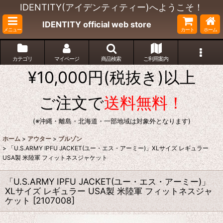
IDENTITY(アイデンティティー)へようこそ！
IDENTITY official web store
メニュー
カート
ホーム
カテゴリ
マイページ
商品検索
ご利用案内
¥10,000円(税抜き)以上
ご注文で
送料無料！
(※沖縄・離島・北海道・一部地域は対象外となります)
ホーム
>
アウター
>
ブルゾン
>
「U.S.ARMY IPFU JACKET(ユー・エス・アーミー)」XLサイズ レギュラー
USA製 米陸軍 フィットネスジャケット
「U.S.ARMY IPFU JACKET(ユー・エス・アーミー)」
XLサイズ レギュラー USA製 米陸軍 フィットネスジャ
ケット
[
2107008
]