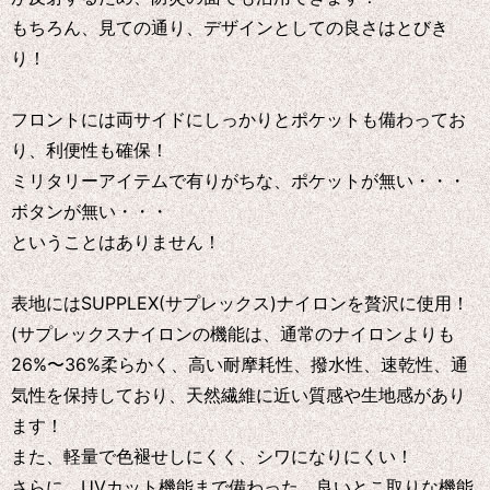
もちろん、見ての通り、デザインとしての良さはとびき
り！
フロントには両サイドにしっかりとポケットも備わってお
り、利便性も確保！
ミリタリーアイテムで有りがちな、ポケットが無い・・・
ボタンが無い・・・
ということはありません！
表地にはSUPPLEX(サプレックス)ナイロンを贅沢に使用！
(サプレックスナイロンの機能は、通常のナイロンよりも
26%〜36%柔らかく、高い耐摩耗性、撥水性、速乾性、通
気性を保持しており、天然繊維に近い質感や生地感があり
ます！
また、軽量で色褪せしにくく、シワになりにくい！
さらに、UVカット機能まで備わった、良いとこ取りな機能