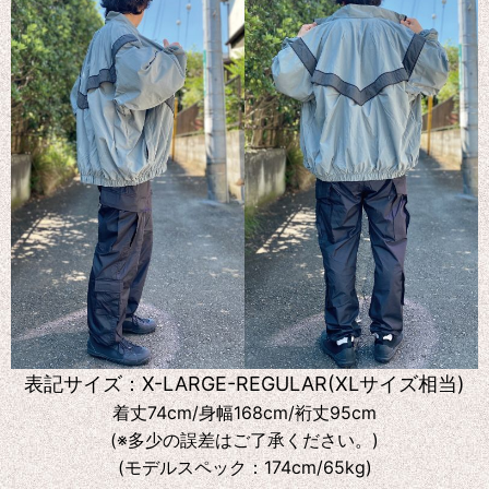
表記サイズ：X-LARGE-REGULAR(XLサイズ相当)
着丈74cm/身幅168cm/裄丈95cm
(※多少の誤差はご了承ください。)
(モデルスペック：174cm/65kg)