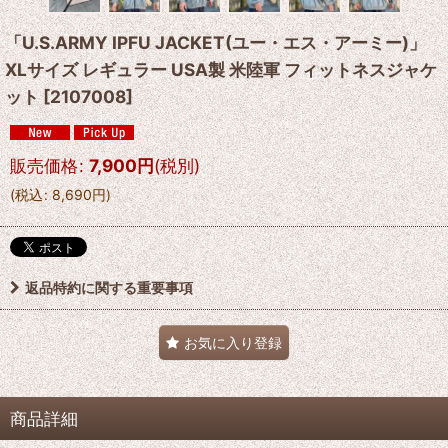
「U.S.ARMY IPFU JACKET(ユー・エス・アーミー)」
XLサイズ レギュラー USA製 米陸軍 フィットネスジャケ
ット
[
2107008
]
販売価格
:
7,900
円
(税別)
(
税込
:
8,690
円
)
返品特約に関する重要事項
お気に入り登録
商品詳細