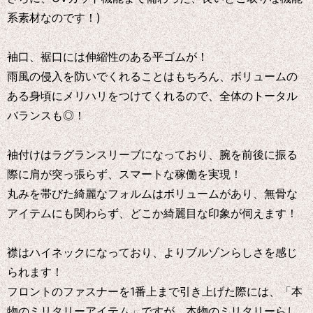
系素材なのです！)
袖口、裾口には伸縮性のある平ゴムが！
雨風の侵入を防いでくれることはもちろん、ボリュームの
ある身頃にメリハリをつけてくれるので、全体のトータル
バランスも◎！
袖付けはラグランスリーブになっており、腕を前後に振る
際に肩が突っ張らず、スマートな稼働を実現！
丸みを帯びた綺麗なフォルムはボリュームがあり、無骨な
アイテムにも関わらず、どこか綺麗目な印象が伺えます！
襟はハイネックになっており、よりブルゾンらしさを感じ
られます！
フロントのファスナーを1番上まで引き上げた際には、「本
物のミリタリーアイテム」ですが、本物のミリタリーらし