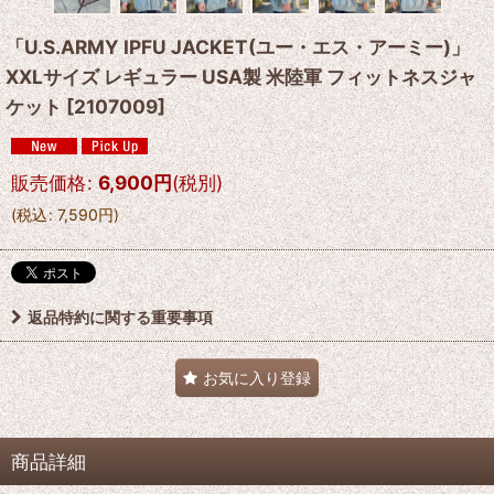
「U.S.ARMY IPFU JACKET(ユー・エス・アーミー)」
XXLサイズ レギュラー USA製 米陸軍 フィットネスジャ
ケット
[
2107009
]
販売価格
:
6,900
円
(税別)
(
税込
:
7,590
円
)
返品特約に関する重要事項
お気に入り登録
商品詳細