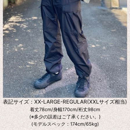
表記サイズ：XX-LARGE-REGULAR(XXLサイズ相当)
着丈78cm/身幅170cm/裄丈98cm
(※多少の誤差はご了承ください。)
(モデルスペック：174cm/65kg)