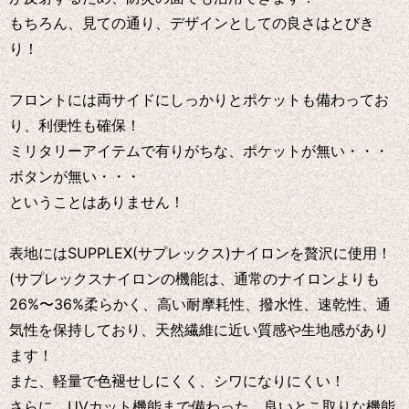
もちろん、見ての通り、デザインとしての良さはとびき
り！
フロントには両サイドにしっかりとポケットも備わってお
り、利便性も確保！
ミリタリーアイテムで有りがちな、ポケットが無い・・・
ボタンが無い・・・
ということはありません！
表地にはSUPPLEX(サプレックス)ナイロンを贅沢に使用！
(サプレックスナイロンの機能は、通常のナイロンよりも
26%〜36%柔らかく、高い耐摩耗性、撥水性、速乾性、通
気性を保持しており、天然繊維に近い質感や生地感があり
ます！
また、軽量で色褪せしにくく、シワになりにくい！
さらに、UVカット機能まで備わった、良いとこ取りな機能