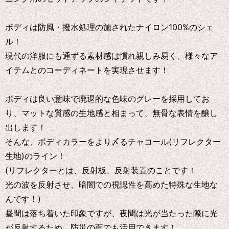
ボディは防風・撥水処理の施されたナイロン100%のシェ
ル！
現代の洋服にも通ずる素材感は慣れ親しみ易く、様々なア
イテムとのコーディネートを実現させます！
ボディは良い意味で廃退的な色味のグレーを採用してお
り、マットな質感の生地感と相まって、無骨な表情を醸し
出します！
そんな、ボディカラーをより〆るチャコール(リフレクター
生地)のライン！
(リフレクターとは、反射板、反射装置のことです！
光の波を反射させ、暗闇での視認性を高めた特殊な生地な
んです！)
昼間は落ち着いた印象ですが、夜間は光が当たった際に光
が反射するため、防災の面でも活用できます！