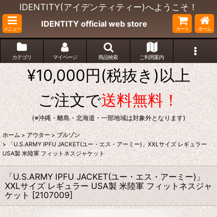
IDENTITY(アイデンティティー)へようこそ！
IDENTITY official web store
メニュー
カート
ホーム
カテゴリ
マイページ
商品検索
ご利用案内
¥10,000円(税抜き)以上
ご注文で
送料無料！
(※沖縄・離島・北海道・一部地域は対象外となります)
ホーム
>
アウター
>
ブルゾン
>
「U.S.ARMY IPFU JACKET(ユー・エス・アーミー)」XXLサイズ レギュラー
USA製 米陸軍 フィットネスジャケット
「U.S.ARMY IPFU JACKET(ユー・エス・アーミー)」
XXLサイズ レギュラー USA製 米陸軍 フィットネスジャ
ケット
[
2107009
]