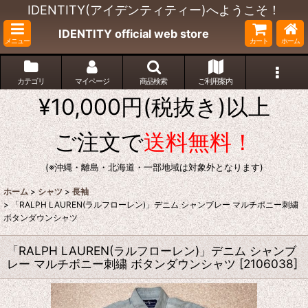
IDENTITY(アイデンティティー)へようこそ！
IDENTITY official web store
メニュー
カート
ホーム
カテゴリ
マイページ
商品検索
ご利用案内
¥10,000円(税抜き)以上
ご注文で
送料無料！
(※沖縄・離島・北海道・一部地域は対象外となります)
ホーム
>
シャツ
>
長袖
>
「RALPH LAUREN(ラルフローレン)」デニム シャンブレー マルチポニー刺繍
ボタンダウンシャツ
「RALPH LAUREN(ラルフローレン)」デニム シャンブ
レー マルチポニー刺繍 ボタンダウンシャツ
[
2106038
]