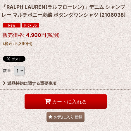
「RALPH LAUREN(ラルフローレン)」デニム シャンブ
レー マルチポニー刺繍 ボタンダウンシャツ
[
2106038
]
販売価格
:
4,900
円
(税別)
(
税込
:
5,390
円
)
数量
:
返品特約に関する重要事項
カートに入れる
お気に入り登録