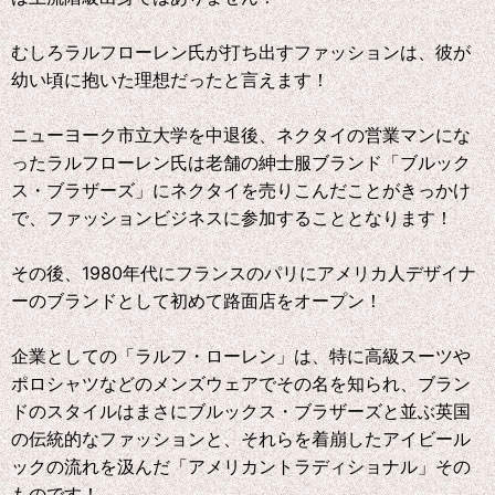
むしろラルフローレン氏が打ち出すファッションは、彼が
幼い頃に抱いた理想だったと言えます！
ニューヨーク市立大学を中退後、ネクタイの営業マンにな
ったラルフローレン氏は老舗の紳士服ブランド「ブルック
ス・ブラザーズ」にネクタイを売りこんだことがきっかけ
で、ファッションビジネスに参加することとなります！
その後、1980年代にフランスのパリにアメリカ人デザイナ
ーのブランドとして初めて路面店をオープン！
企業としての「ラルフ・ローレン」は、特に高級スーツや
ポロシャツなどのメンズウェアでその名を知られ、ブラン
ドのスタイルはまさにブルックス・ブラザーズと並ぶ英国
の伝統的なファッションと、それらを着崩したアイビール
ックの流れを汲んだ「アメリカントラディショナル」その
ものです！