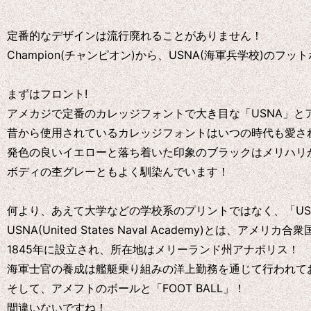
定番的なデザインは流行廃れることがありません！
Champion(チャンピオン)から、USNA(海軍兵学校)の
まずはフロント!
アメカジで定番のカレッジフォントで大き目な「USNA」とア
昔から使用されているカレッジフォントはいつの時代も愛さ
発色の良いイエローと落ち着いた印象のブラックはメリハリ
ボディの杢グレーともよく馴染んでいます！
何より、あえて大学などの学校系のプリントではなく、「US
USNA(United States Naval Academy)とは、アメ
1845年に設立され、所在地はメリーランド州アナポリス！
海軍士官の養成は艦艇乗り組みの洋上勤務を通じて行われて
そして、アメフトのボールと「FOOT BALL」！
間違いないですね！