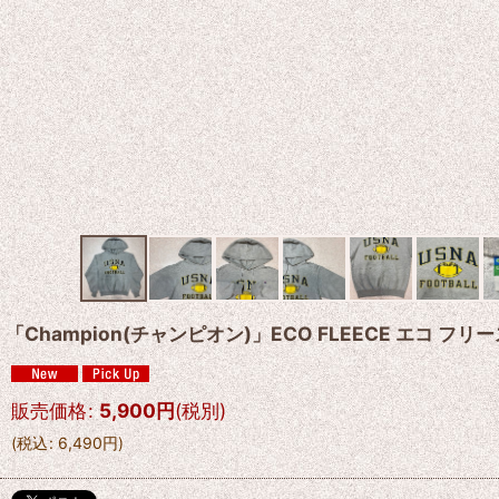
「Champion(チャンピオン)」ECO FLEECE エコ フ
販売価格
:
5,900
円
(税別)
(
税込
:
6,490
円
)