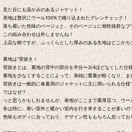
見た目にも温かみのあるジャケット！
表地は贅沢にウール100%で織り込まれたグレンチェック！
落ち着いた色味のベージュと、そのベージュに相性抜群なブ
この組み合わせは外しませんね！
上品な柄ですが、ふっくらとした厚みのある生地はどこかカ
裏地は"背抜き！
背抜きとは、裏地の背中の部分を半分〜3/4ほどなくした仕
裏地を少なくすることによって、単純に重量が軽くなり、ま
背抜きは一般的に春夏用のジャケットに主に用いられる仕様
ではなぜ？
っと思うかもしれませんが、表地がここまで重厚且つ、ウー
冬は特に、寒い室外と暖かい室内を行き来することが多いの
色味もボディに合っており、デザイン性ももちろん怠ってお