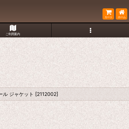
カート
ホーム
ご利用案内
ウール ジャケット
[
2112002
]