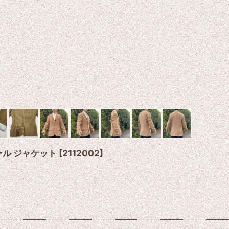
ウール ジャケット
[
2112002
]