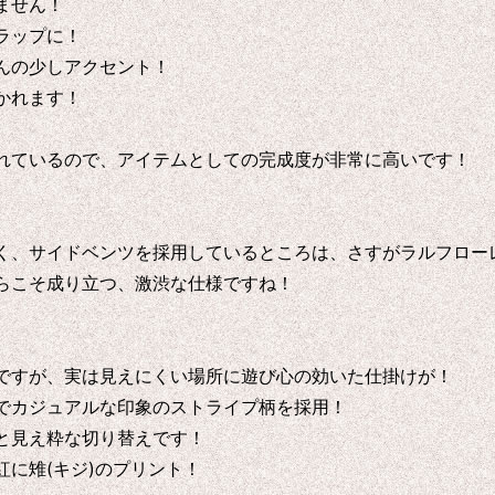
ません！
ラップに！
んの少しアクセント！
かれます！
れているので、アイテムとしての完成度が非常に高いです！
く、サイドベンツを採用しているところは、さすがラルフロー
らこそ成り立つ、激渋な仕様ですね！
ですが、実は見えにくい場所に遊び心の効いた仕掛けが！
でカジュアルな印象のストライプ柄を採用！
と見え粋な切り替えです！
に雉(キジ)のプリント！