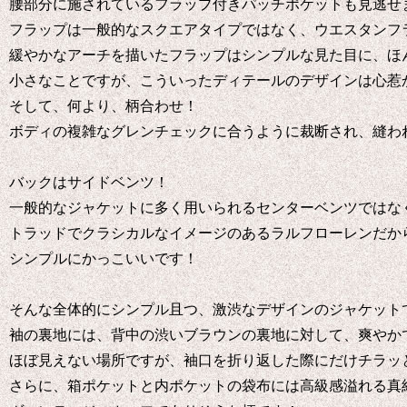
腰部分に施されているフラップ付きパッチポケットも見逃せ
フラップは一般的なスクエアタイプではなく、ウエスタンフ
緩やかなアーチを描いたフラップはシンプルな見た目に、ほ
小さなことですが、こういったディテールのデザインは心惹
そして、何より、柄合わせ！
ボディの複雑なグレンチェックに合うように裁断され、縫わ
バックはサイドベンツ！
一般的なジャケットに多く用いられるセンターベンツではな
トラッドでクラシカルなイメージのあるラルフローレンだか
シンプルにかっこいいです！
そんな全体的にシンプル且つ、激渋なデザインのジャケット
袖の裏地には、背中の渋いブラウンの裏地に対して、爽やか
ほぼ見えない場所ですが、袖口を折り返した際にだけチラッ
さらに、箱ポケットと内ポケットの袋布には高級感溢れる真紅