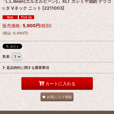
「L.L.Bean(エルエルビーン)」XLT カシミヤ混紡 テラコ
ッタ Vネック ニット
[
2211003
]
販売価格
:
5,900
円
(税別)
(
税込
:
6,490
円
)
数量
:
返品特約に関する重要事項
カートに入れる
お気に入り登録