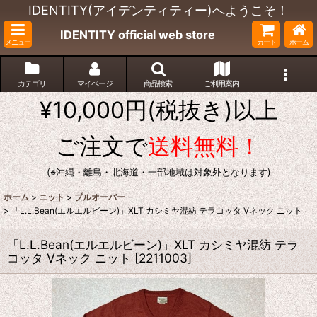
IDENTITY(アイデンティティー)へようこそ！
IDENTITY official web store
メニュー
カート
ホーム
カテゴリ
マイページ
商品検索
ご利用案内
¥10,000円(税抜き)以上
ご注文で
送料無料！
(※沖縄・離島・北海道・一部地域は対象外となります)
ホーム
>
ニット
>
プルオーバー
>
「L.L.Bean(エルエルビーン)」XLT カシミヤ混紡 テラコッタ Vネック ニット
「L.L.Bean(エルエルビーン)」XLT カシミヤ混紡 テラ
コッタ Vネック ニット
[
2211003
]