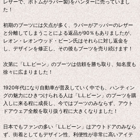
レザーで、ボトムがラバー製)をハンターに売っていまし
た！
初期のブーツには欠点が多く、ラバーがアッパーのレザー
と分離してしまうことによる返品が90％もありましたが、
レオン・レオンウッド・ビーン氏はそれらに対し返金を
し、デザインを修正し、その後もブーツを売り続けます！
次第に「L.L.ビーン」のブーツは信頼を勝ち取り、知名度も
徐々に広まりました！
1920年代になり自動車が普及していく中でも、ハンティン
グの魅力にひきつけられる人は「L.L.ビーン」のブーツを購
入しに来る程に成長し、今ではブーツのみならず、アウト
ドアウェア全般を取り扱う程に大きくなりました！
日本でもファンの多い「L.L.ビーン」はアウトドアのみなら
ず、街着としてもデザイン性、利便性が非常に高いアイテ