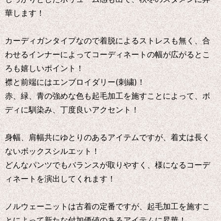
華します！
カーディガンタイプなので着脱によるストレスも無く、合
わせるインナーによってコーディネートの幅が広がるとこ
ろも嬉しいポイント！
襟と前端にはエンブロイダリー(刺繍)！
赤、緑、青の強めな色も起毛加工を施すことによって、ボ
ディに馴染み、丁度良いアクセント！
身幅、肩幅共にゆとりのあるアイテムですが、着丈は長く
ないボックスシルエット！
どんなパンツでもバランスが取りやすく、様になるコーデ
ィネートを演出してくれます！
ノルウェーニットは古着の定番ですが、起毛加工を施すこ
とによって新たな付加価値のあるアイテムに昇華！