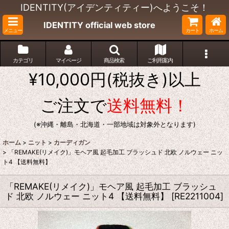
IDENTITY(アイデンティティー)へようこそ！
IDENTITY official web store
メニュー
カート
ホーム
カテゴリ
マイページ
商品検索
ご利用案内
¥10,000円(税抜き)以上
ご注文で
送料無料！
(※沖縄・離島・北海道・一部地域は対象外となります)
ホーム
>
ニット
>
カーディガン
>
「REMAKE(リメイク)」モヘア風 起毛加工 ブラッシュド 北欧 ノルウェー ニッ
ト4 【送料無料】
「REMAKE(リメイク)」モヘア風 起毛加工 ブラッシュ
ド 北欧 ノルウェー ニット4 【送料無料】
[
RE2211004
]