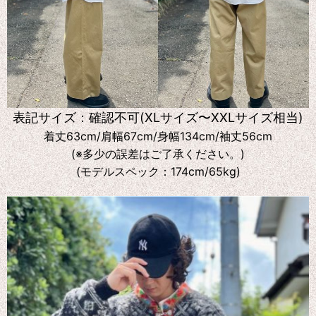
表記サイズ：確認不可(XLサイズ〜XXLサイズ相当)
着丈63cm/肩幅67cm/身幅134cm/袖丈56cm
(※多少の誤差はご了承ください。)
(モデルスペック：174cm/65kg)