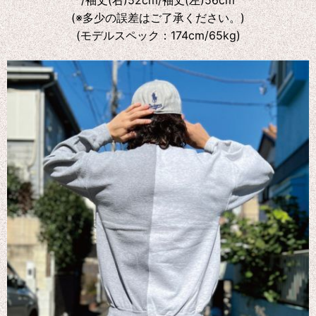
/袖丈(右)52cm/袖丈(左)56cm
(※多少の誤差はご了承ください。)
(モデルスペック：174cm/65kg)