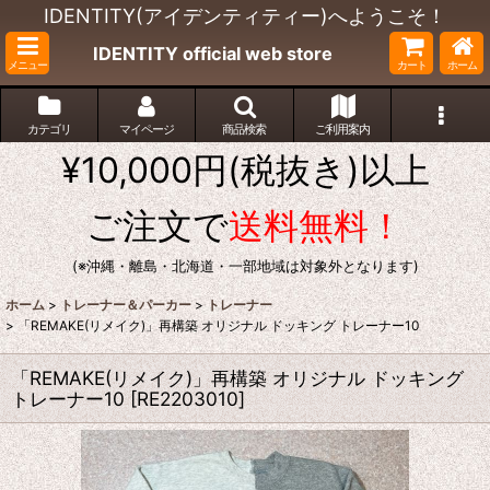
IDENTITY(アイデンティティー)へようこそ！
IDENTITY official web store
メニュー
カート
ホーム
カテゴリ
マイページ
商品検索
ご利用案内
¥10,000円(税抜き)以上
ご注文で
送料無料！
(※沖縄・離島・北海道・一部地域は対象外となります)
ホーム
>
トレーナー＆パーカー
>
トレーナー
>
「REMAKE(リメイク)」再構築 オリジナル ドッキング トレーナー10
「REMAKE(リメイク)」再構築 オリジナル ドッキング
トレーナー10
[
RE2203010
]