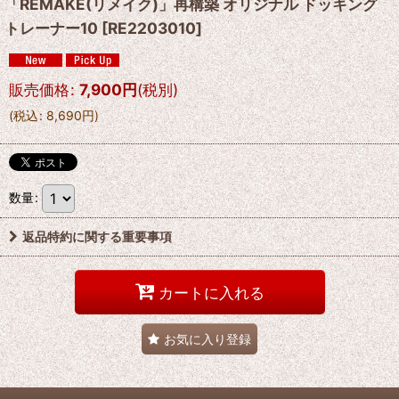
「REMAKE(リメイク)」再構築 オリジナル ドッキング
トレーナー10
[
RE2203010
]
販売価格
:
7,900
円
(税別)
(
税込
:
8,690
円
)
数量
:
返品特約に関する重要事項
カートに入れる
お気に入り登録