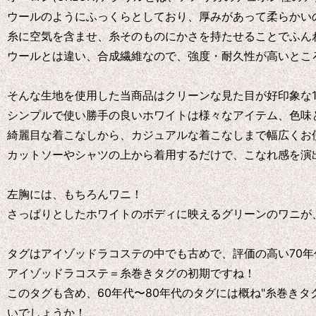
ウールのようにふっくらとしており、厚みがあって柔らかい
糸に空気を含ませ、糸そのものにかさを持たせることでふん
ウールとは違い、合成繊維なので、強度・耐久性が高いとこ
そんな生地を使用した当商品はクリーンな見た目が好印象な
シンプルで使い勝手の良いホワイトは様々なアイテム、色味
綺麗目な着こなしから、カジュアルな着こなしまで幅広くお
カットソーやシャツの上から着用するだけで、こなれ感を演
左胸には、もちろんワニ！
さっぱりとしたホワイトのボディに映えるグリーンのワニが
タグはアイゾッドラコステの中でも古めで、評価の高い70年
アイゾッドラコステ＝糸巻きタグの初期ですね！
このタグも含め、60年代〜80年代のタグには概ね"糸巻きタ
いでしょうか！