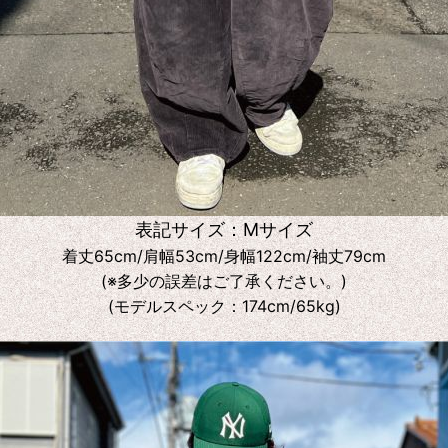
表記サイズ：Mサイズ
着丈65cm/肩幅53cm/身幅122cm/袖丈79cm
(※多少の誤差はご了承ください。)
(モデルスペック：174cm/65kg)