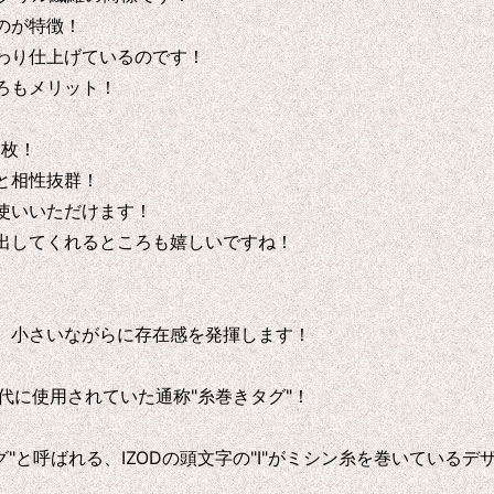
のが特徴！
わり仕上げているのです！
ろもメリット！
1枚！
と相性抜群！
使いいただけます！
出してくれるところも嬉しいですね！
、小さいながらに存在感を発揮します！
代に使用されていた通称"糸巻きタグ"！
グ"と呼ばれる、IZODの頭文字の"I"がミシン糸を巻いてい