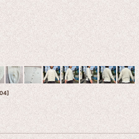
004
]