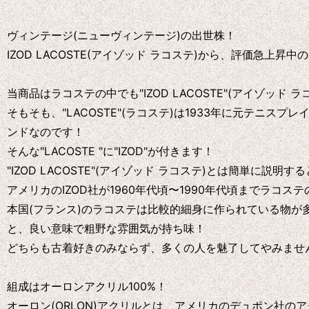
ヴィンテージ(ニューヴィンテージ)の出世株！
IZOD LACOSTE(アイゾッド ラコステ)から、評価急上
当商品はラコステの中でも"IZOD LACOSTE"(アイゾッド 
そもそも、"LACOSTE"(ラコステ)は1933年に元テ
ンドなのです！
そんな"LACOSTE "に"IZOD"が付きます！
"IZOD LACOSTE"(アイゾッド ラコステ)とは簡単に説明
アメリカのIZOD社が1960年代頃〜1990年代頃までラ
本国(フランス)のラコステは比較的細身に作られている物が
と、良い意味で粗野な雰囲気が持ち味！
どちらも古着好きのみならず、多くの人を魅了してやみませ
組成はオーロンアクリル100%！
オーロン(ORLON)アクリルとは、アメリカのデュポン社の