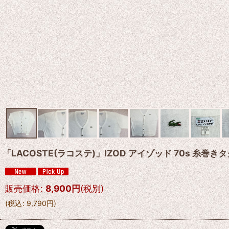
「LACOSTE(ラコステ)」IZOD アイゾッド 70s 糸巻
販売価格
:
8,900
円
(税別)
(
税込
:
9,790
円
)