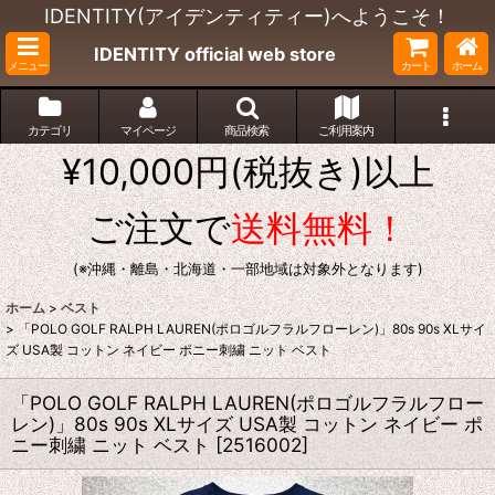
IDENTITY(アイデンティティー)へようこそ！
IDENTITY official web store
メニュー
カート
ホーム
カテゴリ
マイページ
商品検索
ご利用案内
¥10,000円(税抜き)以上
ご注文で
送料無料！
(※沖縄・離島・北海道・一部地域は対象外となります)
ホーム
>
ベスト
>
「POLO GOLF RALPH LAUREN(ポロゴルフラルフローレン)」80s 90s XLサイ
ズ USA製 コットン ネイビー ポニー刺繍 ニット ベスト
「POLO GOLF RALPH LAUREN(ポロゴルフラルフロー
レン)」80s 90s XLサイズ USA製 コットン ネイビー ポ
ニー刺繍 ニット ベスト
[
2516002
]