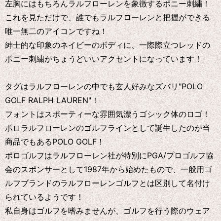
左胸にはもちろんラルフローレンを象徴するポニー刺繍！
これを見ただけで、誰でもラルフローレンと把握ができる
唯一無二のアイコンですね！
紳士的な印象のネイビーのボディに、一際際立つレッドの
ポニー刺繍がちょうどいいアクセントになっています！
タグはラルフローレンの中でも玄人好みなズバリ"POLO
GOLF RALPH LAUREN"！
フォントはスポーティーな雰囲気漂うゴシック体のロゴ！
ポロラルフローレンのゴルフラインとして誕生したのが当
商品でもあるPOLO GOLF！
ポロゴルフはラルフローレン社が特別にPGA/プロゴルフ協
会のスポンサーとして1987年から始めたもので、一般用ゴ
ルフブランドのラルフローレンゴルフとは区別して名付け
られているようです！
私自身はゴルフを嗜みませんが、ゴルフを行う際のウェア