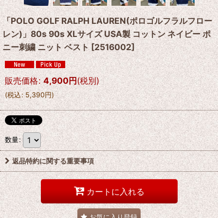
「POLO GOLF RALPH LAUREN(ポロゴルフラルフロー
レン)」80s 90s XLサイズ USA製 コットン ネイビー ポ
ニー刺繍 ニット ベスト
[
2516002
]
販売価格
:
4,900
円
(税別)
(
税込
:
5,390
円
)
数量
:
返品特約に関する重要事項
カートに入れる
お気に入り登録