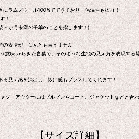
にラムズウール100%でできており、保温性も抜群！
です！
常生後６か月未満の子羊のことを指します！)
特の表情が、なんとも言えません！
ぜという意味 からきた言葉で、そのような生地の見え方を表現
ある見え感を演出し、抜け感もプラスしてくれます！
シャツ、アウターにはブルゾンやコート、ジャケットなどと合わ
【サイズ詳細】