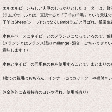
エルエルビーンらしい肉厚のしっかりとしたセーターは、贅沢
(ラムズウールとは、直訳すると「子羊の羊毛」という意味
子羊はSheep(シープ)ではなくLamb(ラム)と呼ばれ、通
水色をベースにネイビーとのメランジになっているので、独
(メランジとはフランス語の mélange=混合・ごちゃま
意味します！)
水色とネイビーの同系色の色を使用することで、まとまりの
1枚での着用はもちろん、インナーにはカットソーや襟付き
(※全体的に古着特有のヨレや汚れ、使用感有り)