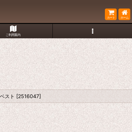
カート
ホーム
ご利用案内
ト ベスト
[
2516047
]