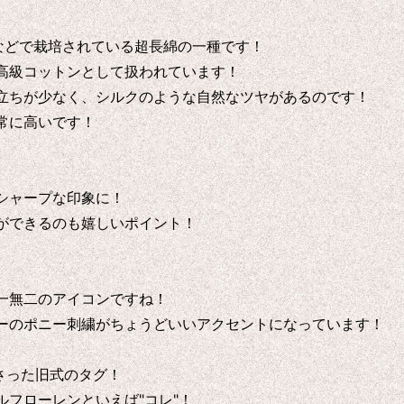
ルーなどで栽培されている超長綿の一種です！
高級コットンとして扱われています！
立ちが少なく、シルクのような自然なツヤがあるのです！
常に高いです！
シャープな印象に！
ができるのも嬉しいポイント！
一無二のアイコンですね！
ーのポニー刺繍がちょうどいいアクセントになっています！
み合わさった旧式のタグ！
フローレンといえば"コレ"！