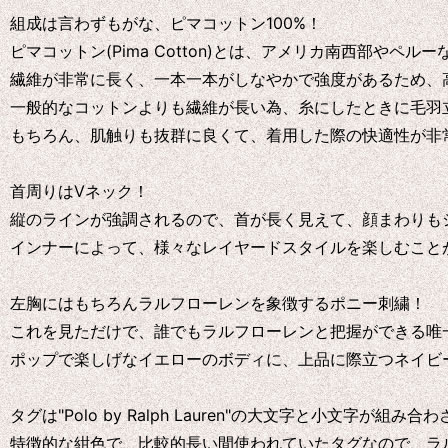
組成は言わずもがな、ピマコットン100%！
ピマコットン(Pima Cotton)とは、アメリカ南西部やペ
繊維が非常に長く、一本一本がしなやかで強度があるため、
一般的なコットンよりも繊維が長い為、糸にしたときに毛羽
もちろん、肌触りも抜群に良くて、着用した際の快適性が非
首周りはVネック！
縦のラインが強調されるので、首が長く見えて、顔まわりも
インナーによって、様々なレイヤードスタイルを楽しむこと
左胸にはもちろんラルフローレンを象徴するポニー刺繍！
これを見ただけで、誰でもラルフローレンと把握ができる唯
ポップで楽しげなイエローのボディに、上品に際立つネイビ
タグは"Polo by Ralph Lauren"の大文字と小文字が組
特徴的な紺色で、比較的長い間使われていたタグなので、ラル