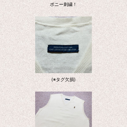
ポニー刺繍！
(※タグ欠損)