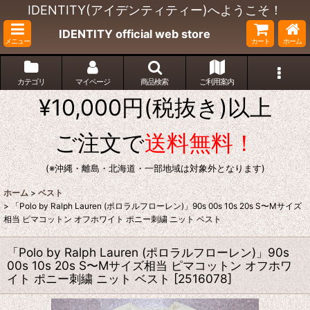
IDENTITY(アイデンティティー)へようこそ！
IDENTITY official web store
メニュー
カート
ホーム
カテゴリ
マイページ
商品検索
ご利用案内
¥10,000円(税抜き)以上
ご注文で
送料無料！
(※沖縄・離島・北海道・一部地域は対象外となります)
ホーム
>
ベスト
>
「Polo by Ralph Lauren (ポロラルフローレン)」90s 00s 10s 20s S〜Mサイズ
相当 ピマコットン オフホワイト ポニー刺繍 ニット ベスト
「Polo by Ralph Lauren (ポロラルフローレン)」90s
00s 10s 20s S〜Mサイズ相当 ピマコットン オフホワ
イト ポニー刺繍 ニット ベスト
[
2516078
]