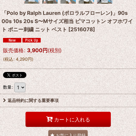
「Polo by Ralph Lauren (ポロラルフローレン)」90s
00s 10s 20s S〜Mサイズ相当 ピマコットン オフホワイ
ト ポニー刺繍 ニット ベスト
[
2516078
]
販売価格
:
3,900
円
(税別)
(
税込
:
4,290
円
)
数量
:
返品特約に関する重要事項
カートに入れる
お気に入り登録