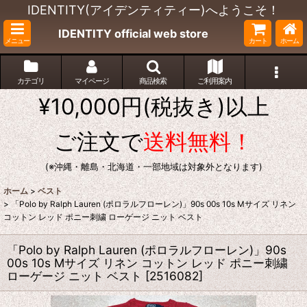
IDENTITY(アイデンティティー)へようこそ！
IDENTITY official web store
メニュー
カート
ホーム
カテゴリ
マイページ
商品検索
ご利用案内
¥10,000円(税抜き)以上
ご注文で
送料無料！
(※沖縄・離島・北海道・一部地域は対象外となります)
ホーム
>
ベスト
>
「Polo by Ralph Lauren (ポロラルフローレン)」90s 00s 10s Mサイズ リネン
コットン レッド ポニー刺繍 ローゲージ ニット ベスト
「Polo by Ralph Lauren (ポロラルフローレン)」90s
00s 10s Mサイズ リネン コットン レッド ポニー刺繍
ローゲージ ニット ベスト
[
2516082
]