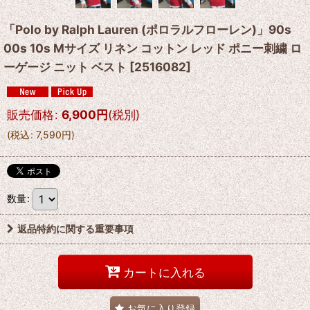
「Polo by Ralph Lauren (ポロラルフローレン)」90s
00s 10s Mサイズ リネン コットン レッド ポニー刺繍 ロ
ーゲージ ニット ベスト
[
2516082
]
販売価格
:
6,900
円
(税別)
(
税込
:
7,590
円
)
数量
:
返品特約に関する重要事項
カートに入れる
お気に入り登録