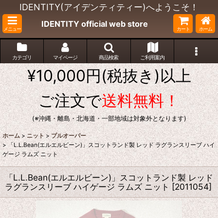
IDENTITY(アイデンティティー)へようこそ！
IDENTITY official web store
メニュー
カート
ホーム
カテゴリ
マイページ
商品検索
ご利用案内
¥10,000円(税抜き)以上
ご注文で
送料無料！
(※沖縄・離島・北海道・一部地域は対象外となります)
ホーム
>
ニット
>
プルオーバー
>
「L.L.Bean(エルエルビーン)」スコットランド製 レッド ラグランスリーブ ハイ
ゲージ ラムズ ニット
「L.L.Bean(エルエルビーン)」スコットランド製 レッド
ラグランスリーブ ハイゲージ ラムズ ニット
[
2011054
]