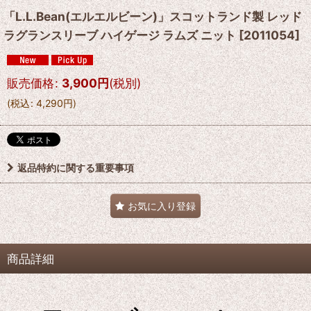
「L.L.Bean(エルエルビーン)」スコットランド製 レッド
ラグランスリーブ ハイゲージ ラムズ ニット
[
2011054
]
販売価格
:
3,900
円
(税別)
(
税込
:
4,290
円
)
返品特約に関する重要事項
お気に入り登録
商品詳細