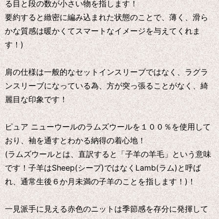
る目と段の数が小さい物を指します！
要約すると緻密に編み込まれた状態のことで、薄く、滑ら
かな質感は暖かくてスマートなイメージを与えてくれま
す！)
肩の仕様は一般的なセットインスリーブではなく、ラグラ
ンスリーブになっている為、方が突っ張ることがなく、綺
麗目な印象です！
ピュア ニューウールのラムズウールを１００％を使用して
おり、袖を通すとわかる納得の着心地！
(ラムズウールとは、直訳すると「子羊の羊毛」という意味
です！子羊はSheep(シープ)ではなくLamb(ラム)と呼ば
れ、通常生後６か月未満の子羊のことを指します！)！
一見派手に見える赤色のニットは季節感を存分に発揮して