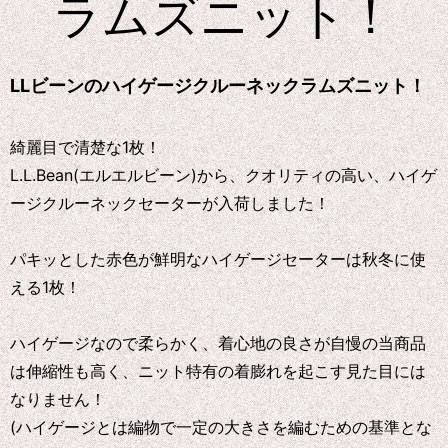
ラムズニット！
LLビーンのハイゲージクルーネックラムズニット！
綺麗目で清楚な1枚！
L.L.Bean(エルエルビーン)から、クオリティの高い、ハイゲ
ージクルーネックセーターが入荷しました！
パキッとした赤色が鮮明なハイゲージセーターは秋冬に使
える1枚！
ハイゲージなので柔らかく、着心地の良さが自慢の当商品
は伸縮性も高く、ニット特有の着膨れを起こす見た目には
なりません！
(ハイゲージとは編物で一定の大きさを編むための基準とな