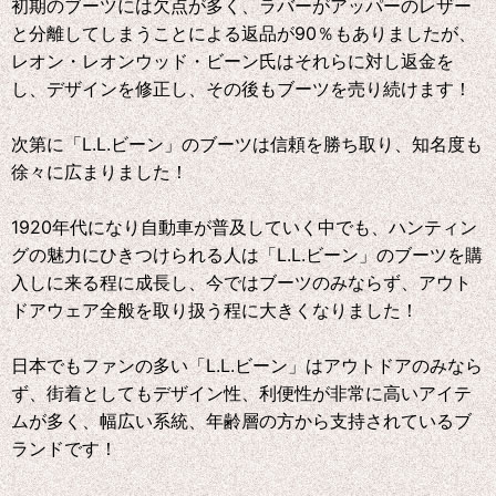
初期のブーツには欠点が多く、ラバーがアッパーのレザー
と分離してしまうことによる返品が90％もありましたが、
レオン・レオンウッド・ビーン氏はそれらに対し返金を
し、デザインを修正し、その後もブーツを売り続けます！
次第に「L.L.ビーン」のブーツは信頼を勝ち取り、知名度も
徐々に広まりました！
1920年代になり自動車が普及していく中でも、ハンティン
グの魅力にひきつけられる人は「L.L.ビーン」のブーツを購
入しに来る程に成長し、今ではブーツのみならず、アウト
ドアウェア全般を取り扱う程に大きくなりました！
日本でもファンの多い「L.L.ビーン」はアウトドアのみなら
ず、街着としてもデザイン性、利便性が非常に高いアイテ
ムが多く、幅広い系統、年齢層の方から支持されているブ
ランドです！