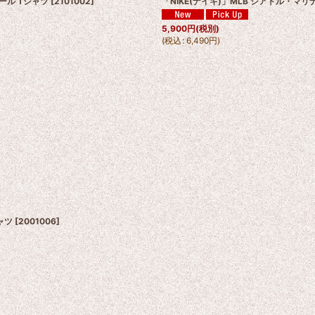
コール Tシャツ
[
2101002
]
「NIKE(ナイキ)」MLB シアトル・マ
5,900
円
(税別)
(
税込
:
6,490
円
)
シャツ
[
2001006
]