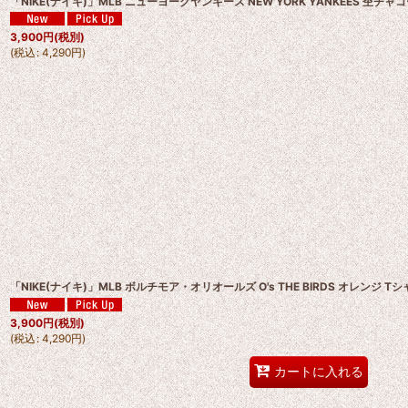
「NIKE(ナイキ)」MLB ニューヨークヤンキース NEW YORK YANKEES 杢チャ
3,900
円
(税別)
(
税込
:
4,290
円
)
「NIKE(ナイキ)」MLB ボルチモア・オリオールズ O's THE BIRDS オレンジ T
3,900
円
(税別)
(
税込
:
4,290
円
)
カートに入れる