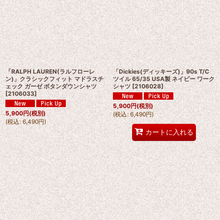
「RALPH LAUREN(ラルフローレ
「Dickies(ディッキーズ)」90s T/C
ン)」クラシックフィット マドラスチ
ツイル 65/35 USA製 ネイビー ワーク
ェック ガーゼ ボタンダウンシャツ
シャツ
[
2106028
]
[
2106033
]
5,900
円
(税別)
5,900
円
(税別)
(
税込
:
6,490
円
)
(
税込
:
6,490
円
)
カートに入れる