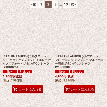
«
前
1
2
3
...
10
次
»
並び順
:
絞り込む
「RALPH LAUREN(ラルフローレ
「RALPH LAUREN(ラルフローレ
ン)」クラシックフィット イエロー オ
ン)」デニム シャンブレー マルチポニ
ックスフォード ボタンダウンシャツ
ー刺繍 ボタンダウンシャツ
[
2106025
]
[
2106038
]
6,900
円
(税別)
4,900
円
(税別)
(
税込
:
7,590
円
)
(
税込
:
5,390
円
)
カートに入れる
カートに入れる