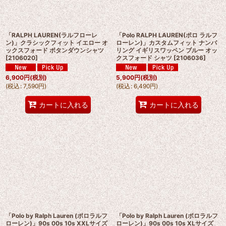
「RALPH LAUREN(ラルフローレ
「Polo RALPH LAUREN(ポロ ラルフ
ン)」クラシックフィット イエロー オ
ローレン)」カスタムフィット ナンバ
ックスフォード ボタンダウンシャツ
リング イギリスワッペン ブルー オッ
[
2106020
]
クスフォード シャツ
[
2106036
]
6,900
円
(税別)
5,900
円
(税別)
(
税込
:
7,590
円
)
(
税込
:
6,490
円
)
カートに入れる
カートに入れる
「Polo by Ralph Lauren (ポロラルフ
「Polo by Ralph Lauren (ポロラルフ
ローレン)」90s 00s 10s XXLサイズ
ローレン)」90s 00s 10s XLサイズ