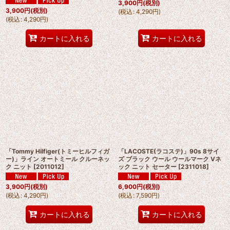
3,900
円
(税別)
3,900
円
(税別)
(
税込
:
4,290
円
)
(
税込
:
4,290
円
)
カートに入れる
カートに入れる
「Tommy Hilfiger(トミーヒルフィガ
「LACOSTE(ラコステ)」90s 8サイ
ー)」ライン オートミール クルーネッ
ズ ブラック ウール ウールマーク Vネ
ク ニット
[
2011012
]
ック ニット セーター
[
2311018
]
3,900
円
(税別)
6,900
円
(税別)
(
税込
:
4,290
円
)
(
税込
:
7,590
円
)
カートに入れる
カートに入れる