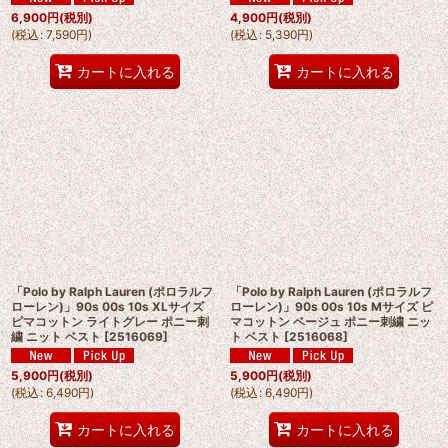
6,900
円
(税別)
4,900
円
(税別)
(
税込
:
7,590
円
)
(
税込
:
5,390
円
)
カートに入れる
カートに入れる
「Polo by Ralph Lauren (ポロラルフ
「Polo by Ralph Lauren (ポロラルフ
ローレン)」90s 00s 10s XLサイズ
ローレン)」90s 00s 10s Mサイズ ピ
ピマコットン ライトグレー ポニー刺
マコットン ベージュ ポニー刺繍 ニッ
繍 ニット ベスト
[
2516069
]
ト ベスト
[
2516068
]
5,900
円
(税別)
5,900
円
(税別)
(
税込
:
6,490
円
)
(
税込
:
6,490
円
)
カートに入れる
カートに入れる