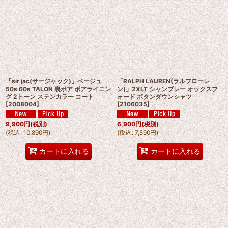
「sir jac(サージャック)」ベージュ
「RALPH LAUREN(ラルフローレ
50s 60s TALON 裏ボア ボアライニン
ン)」2XLT シャンブレー オックスフ
グ 2トーン ステンカラー コート
ォード ボタンダウンシャツ
[
2008004
]
[
2106035
]
9,900
円
(税別)
6,900
円
(税別)
(
税込
:
10,890
円
)
(
税込
:
7,590
円
)
カートに入れる
カートに入れる