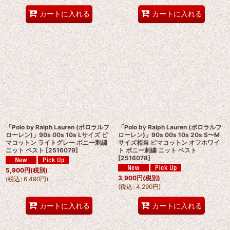
カートに入れる
カートに入れる
「Polo by Ralph Lauren (ポロラルフ
「Polo by Ralph Lauren (ポロラルフ
ローレン)」90s 00s 10s Lサイズ ピ
ローレン)」90s 00s 10s 20s S〜M
マコットン ライトグレー ポニー刺繍
サイズ相当 ピマコットン オフホワイ
ニット ベスト
[
2516079
]
ト ポニー刺繍 ニット ベスト
[
2516078
]
5,900
円
(税別)
3,900
円
(税別)
(
税込
:
6,490
円
)
(
税込
:
4,290
円
)
カートに入れる
カートに入れる