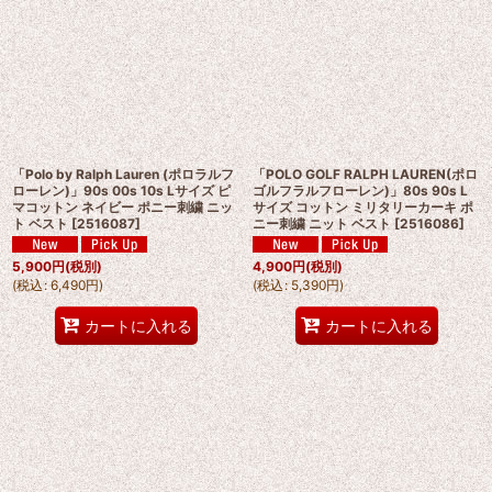
「Polo by Ralph Lauren (ポロラルフ
「POLO GOLF RALPH LAUREN(ポロ
ローレン)」90s 00s 10s Lサイズ ピ
ゴルフラルフローレン)」80s 90s L
マコットン ネイビー ポニー刺繍 ニッ
サイズ コットン ミリタリーカーキ ポ
ト ベスト
[
2516087
]
ニー刺繍 ニット ベスト
[
2516086
]
5,900
円
(税別)
4,900
円
(税別)
(
税込
:
6,490
円
)
(
税込
:
5,390
円
)
カートに入れる
カートに入れる