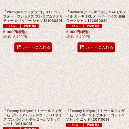
「Wrangler(ラングラー)」3XL コン
「Dickies(ディッキーズ)」574 T/Cツ
フォートフレックス プレミアムクオリ
イル カーキ 3XL オーバーサイズ 長袖
ティー ミリタリー シャツ
[
2106030
]
ワークシャツ
[
2206004
]
5,900
円
(税別)
5,900
円
(税別)
(
税込
:
6,490
円
)
(
税込
:
6,490
円
)
カートに入れる
カートに入れる
「Tommy Hilfiger(トミーヒルフィガ
「Tommy Hilfiger(トミーヒルフィガ
ー)」プレミアムラムズウール XLサイ
ー)」ワンポイント ボルドー コットン
ズ ワンポイント チャコール Vネック
Vネック ニット
[
2011009
]
ニット
[
2011008
]