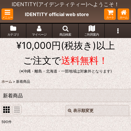
IDENTITY(アイデンティティー)へようこそ！
IDENTITY official web store
メニュー
カート
ホーム
カテゴリ
マイページ
商品検索
ご利用案内
¥10,000円(税抜き)以上
ご注文で
送料無料！
(※沖縄・離島・北海道・一部地域は対象外となります)
ホーム
>
新着商品
新着商品
表示順変更
閉じる
590
件
表示数
: