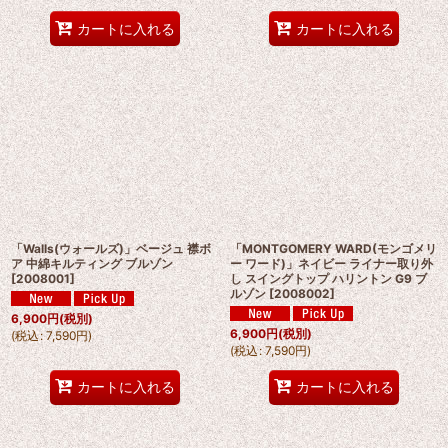
カートに入れる
カートに入れる
「Walls(ウォールズ)」ベージュ 襟ボ
「MONTGOMERY WARD(モンゴメリ
ア 中綿キルティング ブルゾン
ー ワード)」ネイビー ライナー取り外
[
2008001
]
し スイングトップ ハリントン G9 ブ
ルゾン
[
2008002
]
6,900
円
(税別)
6,900
円
(税別)
(
税込
:
7,590
円
)
(
税込
:
7,590
円
)
カートに入れる
カートに入れる