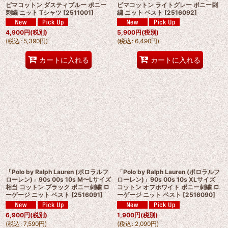
ピマコットン ダスティブルー ポニー
ピマコットン ライトグレー ポニー刺
刺繍 ニット Tシャツ
[
2511001
]
繍 ニット ベスト
[
2516092
]
4,900
円
(税別)
5,900
円
(税別)
(
税込
:
5,390
円
)
(
税込
:
6,490
円
)
カートに入れる
カートに入れる
「Polo by Ralph Lauren (ポロラルフ
「Polo by Ralph Lauren (ポロラルフ
ローレン)」90s 00s 10s M〜Lサイズ
ローレン)」90s 00s 10s XLサイズ
相当 コットン ブラック ポニー刺繍 ロ
コットン オフホワイト ポニー刺繍 ロ
ーゲージ ニット ベスト
[
2516091
]
ーゲージ ニット ベスト
[
2516090
]
6,900
円
(税別)
1,900
円
(税別)
(
税込
:
7,590
円
)
(
税込
:
2,090
円
)