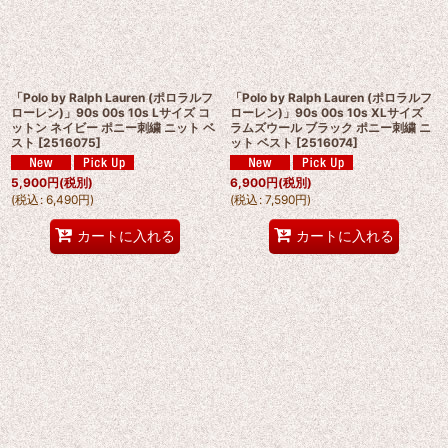
「Polo by Ralph Lauren (ポロラルフ
「Polo by Ralph Lauren (ポロラルフ
ローレン)」90s 00s 10s Lサイズ コ
ローレン)」90s 00s 10s XLサイズ
ットン ネイビー ポニー刺繍 ニット ベ
ラムズウール ブラック ポニー刺繍 ニ
スト
[
2516075
]
ット ベスト
[
2516074
]
5,900
円
(税別)
6,900
円
(税別)
(
税込
:
6,490
円
)
(
税込
:
7,590
円
)
カートに入れる
カートに入れる