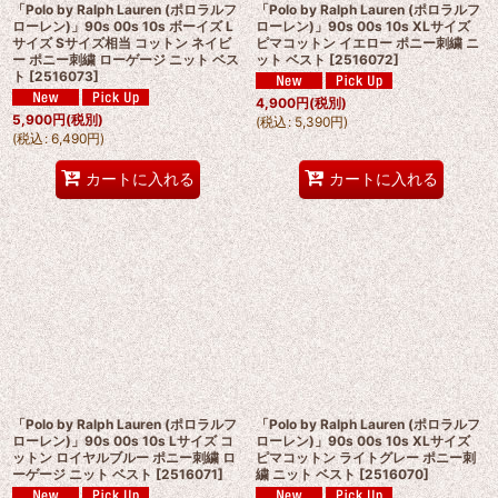
「Polo by Ralph Lauren (ポロラルフ
「Polo by Ralph Lauren (ポロラルフ
ローレン)」90s 00s 10s ボーイズ L
ローレン)」90s 00s 10s XLサイズ
サイズ Sサイズ相当 コットン ネイビ
ピマコットン イエロー ポニー刺繍 ニ
ー ポニー刺繍 ローゲージ ニット ベス
ット ベスト
[
2516072
]
ト
[
2516073
]
4,900
円
(税別)
5,900
円
(税別)
(
税込
:
5,390
円
)
(
税込
:
6,490
円
)
カートに入れる
カートに入れる
「Polo by Ralph Lauren (ポロラルフ
「Polo by Ralph Lauren (ポロラルフ
ローレン)」90s 00s 10s Lサイズ コ
ローレン)」90s 00s 10s XLサイズ
ットン ロイヤルブルー ポニー刺繍 ロ
ピマコットン ライトグレー ポニー刺
ーゲージ ニット ベスト
[
2516071
]
繍 ニット ベスト
[
2516070
]