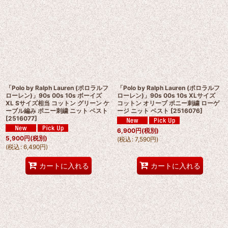
「Polo by Ralph Lauren (ポロラルフ
「Polo by Ralph Lauren (ポロラルフ
ローレン)」90s 00s 10s ボーイズ
ローレン)」90s 00s 10s XLサイズ
XL Sサイズ相当 コットン グリーン ケ
コットン オリーブ ポニー刺繍 ローゲ
ーブル編み ポニー刺繍 ニット ベスト
ージ ニット ベスト
[
2516076
]
[
2516077
]
6,900
円
(税別)
5,900
円
(税別)
(
税込
:
7,590
円
)
(
税込
:
6,490
円
)
カートに入れる
カートに入れる