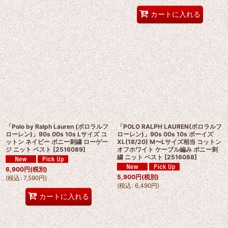
カートに入れる
「Polo by Ralph Lauren (ポロラルフ
「POLO RALPH LAUREN(ポロラルフ
ローレン)」90s 00s 10s Lサイズ コ
ローレン)」90s 00s 10s ボーイズ
ットン ネイビー ポニー刺繍 ローゲー
XL(18/20) M〜Lサイズ相当 コットン
ジ ニット ベスト
[
2516089
]
オフホワイト ケーブル編み ポニー刺
繍 ニット ベスト
[
2516088
]
6,900
円
(税別)
5,900
円
(税別)
(
税込
:
7,590
円
)
(
税込
:
6,490
円
)
カートに入れる