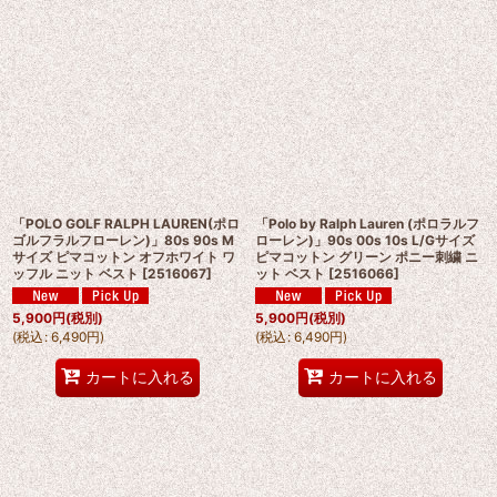
「POLO GOLF RALPH LAUREN(ポロ
「Polo by Ralph Lauren (ポロラルフ
ゴルフラルフローレン)」80s 90s M
ローレン)」90s 00s 10s L/Gサイズ
サイズ ピマコットン オフホワイト ワ
ピマコットン グリーン ポニー刺繍 ニ
ッフル ニット ベスト
[
2516067
]
ット ベスト
[
2516066
]
5,900
円
(税別)
5,900
円
(税別)
(
税込
:
6,490
円
)
(
税込
:
6,490
円
)
カートに入れる
カートに入れる