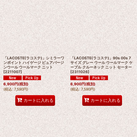
「LACOSTE(ラコステ)」シミラーワ
「LACOSTE(ラコステ)」90s 00s 7
ンポイント ハイゲージ ピュアバージ
サイズ グレー ウール ウールマーク ケ
ンウール ウールマーク ニット
ーブル クルーネック ニット セーター
[
2211007
]
[
2311026
]
6,900
円
(税別)
6,900
円
(税別)
(
税込
:
7,590
円
)
(
税込
:
7,590
円
)
カートに入れる
カートに入れる