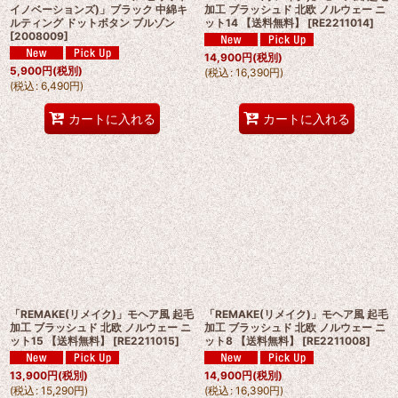
イノベーションズ)」ブラック 中綿キ
加工 ブラッシュド 北欧 ノルウェー ニ
ルティング ドットボタン ブルゾン
ット14 【送料無料】
[
RE2211014
]
[
2008009
]
14,900
円
(税別)
5,900
円
(税別)
(
税込
:
16,390
円
)
(
税込
:
6,490
円
)
カートに入れる
カートに入れる
「REMAKE(リメイク)」モヘア風 起毛
「REMAKE(リメイク)」モヘア風 起毛
加工 ブラッシュド 北欧 ノルウェー ニ
加工 ブラッシュド 北欧 ノルウェー ニ
ット15 【送料無料】
[
RE2211015
]
ット8 【送料無料】
[
RE2211008
]
13,900
円
(税別)
14,900
円
(税別)
(
税込
:
15,290
円
)
(
税込
:
16,390
円
)