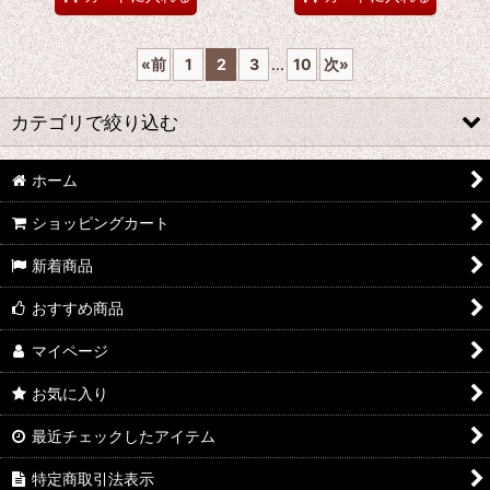
«
前
1
2
3
...
10
次
»
カテゴリで絞り込む
ホーム
カットソー
ショッピングカート
シャツ
新着商品
トレーナー＆パーカー
おすすめ商品
ボトムス
マイページ
ニット
お気に入り
アウター
最近チェックしたアイテム
ベスト
特定商取引法表示