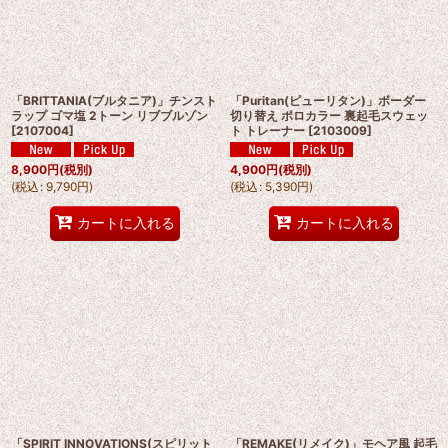
「BRITTANIA(ブルタニア)」チンスト
「Puritan(ピューリタン)」ボーダー
ラップ ゴマ塩 2トーン リブブルゾン
切り替え ポロカラー 裏起毛スウェッ
[
2107004
]
ト トレーナー
[
2103009
]
8,900
円
(税別)
4,900
円
(税別)
(
税込
:
9,790
円
)
(
税込
:
5,390
円
)
カートに入れる
カートに入れる
「SPIRIT INNOVATIONS(スピリット
「REMAKE(リメイク)」モヘア風 起毛