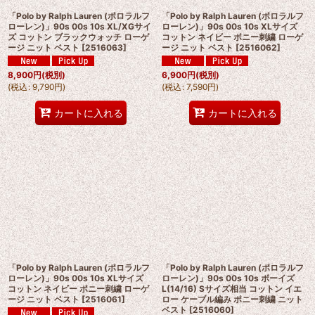
「Polo by Ralph Lauren (ポロラルフ
「Polo by Ralph Lauren (ポロラルフ
ローレン)」90s 00s 10s XL/XGサイ
ローレン)」90s 00s 10s XLサイズ
ズ コットン ブラックウォッチ ローゲ
コットン ネイビー ポニー刺繍 ローゲ
ージ ニット ベスト
[
2516063
]
ージ ニット ベスト
[
2516062
]
8,900
円
(税別)
6,900
円
(税別)
(
税込
:
9,790
円
)
(
税込
:
7,590
円
)
カートに入れる
カートに入れる
「Polo by Ralph Lauren (ポロラルフ
「Polo by Ralph Lauren (ポロラルフ
ローレン)」90s 00s 10s XLサイズ
ローレン)」90s 00s 10s ボーイズ
コットン ネイビー ポニー刺繍 ローゲ
L(14/16) Sサイズ相当 コットン イエ
ージ ニット ベスト
[
2516061
]
ロー ケーブル編み ポニー刺繍 ニット
ベスト
[
2516060
]