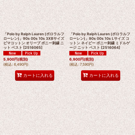
「Polo by Ralph Lauren (ポロラルフ
「Polo by Ralph Lauren (ポロラルフ
ローレン)」90s 00s 10s 3XBサイズ
ローレン)」90s 00s 10s Lサイズ コ
ピマコットン オリーブ ポニー刺繍 ニ
ットン ネイビー ポニー刺繍 ミドルゲ
ット ベスト
[
2516065
]
ージ ニット ベスト
[
2516064
]
5,900
円
(税別)
6,900
円
(税別)
(
税込
:
6,490
円
)
(
税込
:
7,590
円
)
カートに入れる
カートに入れる