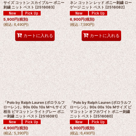
サイズ コットン スカイブルー ポニー
ネン コットン レッド ポニー刺繍 ロー
刺繍 ニット ベスト
[
2516083
]
ゲージ ニット ベスト
[
2516082
]
5,900
円
(税別)
6,900
円
(税別)
(
税込
:
6,490
円
)
(
税込
:
7,590
円
)
カートに入れる
カートに入れる
「Polo by Ralph Lauren (ポロラルフ
「Polo by Ralph Lauren (ポロラルフ
ローレン)」90s 00s 10s M〜Lサイズ
ローレン)」90s 00s 10s Mサイズ ピ
相当 ピマコットン ライトグレー ポニ
マコットン オフホワイト ポニー刺繍
ー刺繍 ニット ベスト
[
2516081
]
ニット ベスト
[
2516080
]
4,900
円
(税別)
5,900
円
(税別)
(
税込
:
5,390
円
)
(
税込
:
6,490
円
)