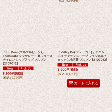
(
税込
:
8,690
円
)
「L.L.Bean(エルエルビーン)」
「Valley Co(バレー コー)」デニム
Thinsulate シンサレート 裏フリース
80s ラグランスリーブ フランネルチ
ナイロン ジップアップ ブルゾン
ェック生地切替 ブルゾン
[
2107013
]
[
2107012
]
5,900
円
(税別)
8,900
円
(税別)
(
税込
:
6,490
円
)
(
税込
:
9,790
円
)
カートに入れる