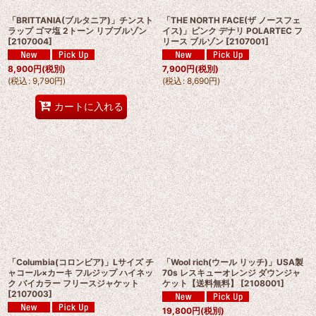
「BRITTANIA(ブルタニア)」チンスト
「THE NORTH FACE(ザ ノースフェ
ラップ ゴマ塩 2トーン リブブルゾン
イス)」ピンク デナリ POLARTEC フ
[
2107004
]
リース ブルゾン
[
2107001
]
8,900
円
(税別)
7,900
円
(税別)
(
税込
:
9,790
円
)
(
税込
:
8,690
円
)
カートに入れる
「Columbia(コロンビア)」Lサイズ チ
「Wool rich(ウール リッチ)」USA製
ャコール×カーキ フルジップ ハイネッ
70s レスキューオレンジ ダウンジャ
ク バイカラー フリースジャケット
ケット【送料無料】
[
2108001
]
[
2107003
]
19,800
円
(税別)