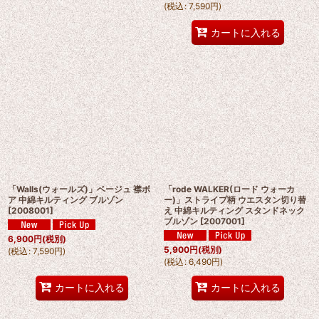
(
税込
:
7,590
円
)
カートに入れる
「Walls(ウォールズ)」ベージュ 襟ボ
「rode WALKER(ロード ウォーカ
ア 中綿キルティング ブルゾン
ー)」ストライプ柄 ウエスタン切り替
[
2008001
]
え 中綿キルティング スタンドネック
ブルゾン
[
2007001
]
6,900
円
(税別)
5,900
円
(税別)
(
税込
:
7,590
円
)
(
税込
:
6,490
円
)
カートに入れる
カートに入れる