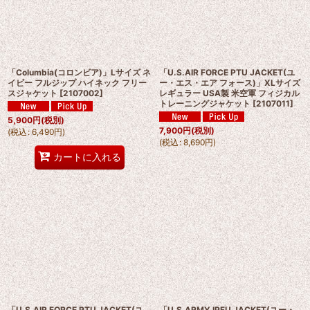
「Columbia(コロンビア)」Lサイズ ネ
「U.S.AIR FORCE PTU JACKET(ユ
イビー フルジップ ハイネック フリー
ー・エス・エア フォース)」XLサイズ
スジャケット
[
2107002
]
レギュラー USA製 米空軍 フィジカル
トレーニングジャケット
[
2107011
]
5,900
円
(税別)
7,900
円
(税別)
(
税込
:
6,490
円
)
(
税込
:
8,690
円
)
カートに入れる
「U.S.AIR FORCE PTU JACKET(ユ
「U.S.ARMY IPFU JACKET(ユー・