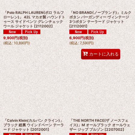
「Polo RALPH LAUREN(ポロ ラルフ
「NO BRAND(ノーブランド)」ミルク
ローレン)」 42L マカオ製 ハウンドト
ボタン バーガンディー ヴィンテージ
ゥース サイドベンツ グレンチェック
3つボタン テーラード ジャケット
ウール ジャケット
[
2112002
]
[
2112001
]
9,900
円
(税別)
6,900
円
(税別)
(
税込
:
10,890
円
)
(
税込
:
7,590
円
)
カートに入れる
「Calvin Klein(カルバン クライン)」
「THE NORTH FACE(ザ ノースフェ
ブラック 総裏 ウインドペーン テーラ
イス)」M オールブラック オールウェ
ード ジャケット
[
2012001
]
ザー ジップ ブルゾン
[
2207002
]