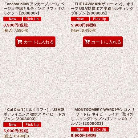
「anchor blue(アンカーブルー)」ベ
「THE LAWMAN(ザ ローマン)」オリ
ージュ 中綿キルティング サファリジ
ーブ USA製 襟ボア 中綿キルティング
ャケット
[
2008007
]
ブルゾン
[
2008005
]
6,900
円
(税別)
5,900
円
(税別)
(
税込
:
7,590
円
)
(
税込
:
6,490
円
)
カートに入れる
カートに入れる
「Cal Craft(カルクラフト)」USA製
「MONTGOMERY WARD(モンゴメリ
ボアライニング 襟ボア ネイビー ドカ
ー ワード)」ネイビー ライナー取り外
ジャン
[
2008003
]
し スイングトップ ハリントン G9 ブ
ルゾン
[
2008002
]
5,900
円
(税別)
6,900
円
(税別)
(
税込
:
6,490
円
)