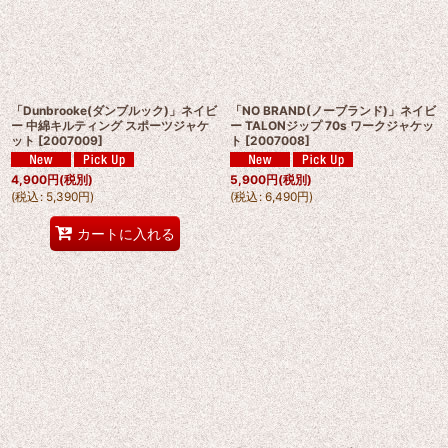
「Dunbrooke(ダンブルック)」ネイビ
「NO BRAND(ノーブランド)」ネイビ
ー 中綿キルティング スポーツジャケ
ー TALONジップ 70s ワークジャケッ
ット
[
2007009
]
ト
[
2007008
]
4,900
円
(税別)
5,900
円
(税別)
(
税込
:
5,390
円
)
(
税込
:
6,490
円
)
カートに入れる