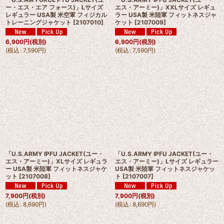
ー・エス・エア フォース)」Lサイズ
エス・アーミー)」XXLサイズ レギュ
レギュラー USA製 米空軍 フィジカル
ラー USA製 米陸軍 フィットネスジャ
トレーニングジャケット
[
2107010
]
ケット
[
2107009
]
6,900
円
(税別)
6,900
円
(税別)
(
税込
:
7,590
円
)
(
税込
:
7,590
円
)
「U.S.ARMY IPFU JACKET(ユー・
「U.S.ARMY IPFU JACKET(ユー・
エス・アーミー)」XLサイズ レギュラ
エス・アーミー)」Lサイズ レギュラー
ー USA製 米陸軍 フィットネスジャケ
USA製 米陸軍 フィットネスジャケッ
ット
[
2107008
]
ト
[
2107007
]
7,900
円
(税別)
7,900
円
(税別)
(
税込
:
8,690
円
)
(
税込
:
8,690
円
)