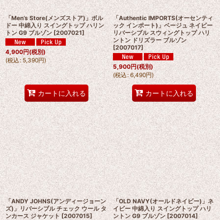
「Men’s Store(メンズストア)」ボル
「Authentic IMPORTS(オーセンティ
ドー 中綿入り スイングトップ ハリン
ック インポート)」ベージュ ネイビー
トン G9 ブルゾン
[
2007021
]
リバーシブル スウィングトップ ハリ
ントン ドリズラー ブルゾン
[
2007017
]
4,900
円
(税別)
(
税込
:
5,390
円
)
5,900
円
(税別)
(
税込
:
6,490
円
)
カートに入れる
カートに入れる
「ANDY JOHNS(アンディージョーン
「OLD NAVY(オールドネイビー)」ネ
ズ)」リバーシブル チェック ウール タ
イビー 中綿入り スイングトップ ハリ
ンカース ジャケット
[
2007015
]
ントン G9 ブルゾン
[
2007014
]