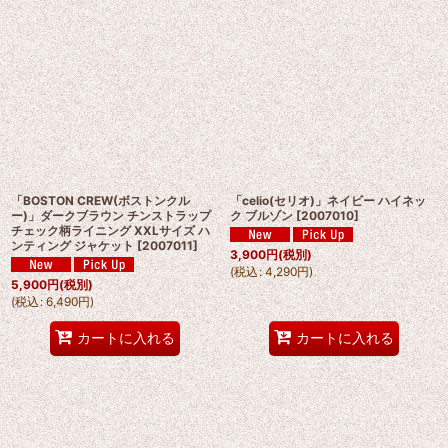
「BOSTON CREW(ボストンクル
「celio(セリオ)」ネイビー ハイネッ
ー)」ダークブラウン チンストラップ
ク ブルゾン
[
2007010
]
チェック柄ライニング XXLサイズ ハ
ンティング ジャケット
[
2007011
]
3,900
円
(税別)
(
税込
:
4,290
円
)
5,900
円
(税別)
(
税込
:
6,490
円
)
カートに入れる
カートに入れる