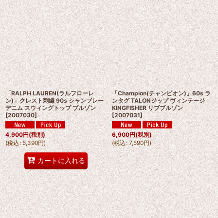
「RALPH LAUREN(ラルフローレ
「Champion(チャンピオン)」60s ラ
ン)」クレスト刺繍 90s シャンブレー
ンタグ TALONジップ ヴィンテージ
デニム スウィングトップ ブルゾン
KINGFISHER リブブルゾン
[
2007030
]
[
2007031
]
4,900
円
(税別)
6,900
円
(税別)
(
税込
:
5,390
円
)
(
税込
:
7,590
円
)
カートに入れる