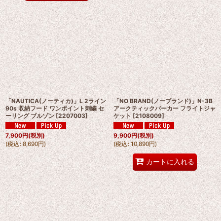
「NAUTICA(ノーティカ)」L 2ライン
「NO BRAND(ノーブランド)」N-3B
90s 収納フード ワンポイント刺繍 セ
アークティックパーカー フライトジャ
ーリング ブルゾン
[
2207003
]
ケット
[
2108009
]
7,900
円
(税別)
9,900
円
(税別)
(
税込
:
8,690
円
)
(
税込
:
10,890
円
)
カートに入れる