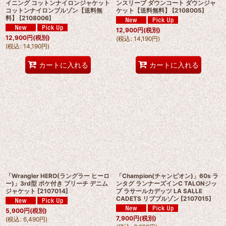
イニング コットンナイロンジャケット
ンスリーブ ダウンコート ダウンジャ
コットンナイロンブルゾン【送料無
ケット【送料無料】
[
2108005
]
料】
[
2108006
]
12,900
円
(税別)
12,900
円
(税別)
(
税込
:
14,190
円
)
(
税込
:
14,190
円
)
カートに入れる
カートに入れる
「Wrangler HERO(ラングラー ヒーロ
「Champion(チャンピオン)」60s ラ
ー)」3rd型 ポケ付き ブリーチ デニム
ンタグ ランナーズインC TALONジッ
ジャケット
[
2107014
]
プ ラサールカデッツ LA SALLE
CADETS リブブルゾン
[
2107015
]
5,900
円
(税別)
7,900
円
(税別)
(
税込
:
6,490
円
)