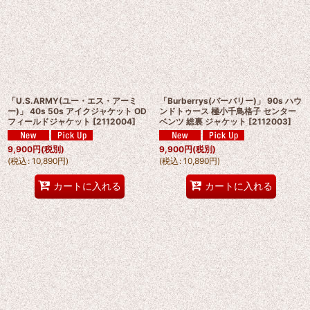
「U.S.ARMY(ユー・エス・アーミ
「Burberrys(バーバリー)」 90s ハウ
ー)」 40s 50s アイクジャケット OD
ンドトゥース 極小千鳥格子 センター
フィールドジャケット
[
2112004
]
ベンツ 総裏 ジャケット
[
2112003
]
9,900
円
(税別)
9,900
円
(税別)
(
税込
:
10,890
円
)
(
税込
:
10,890
円
)
カートに入れる
カートに入れる